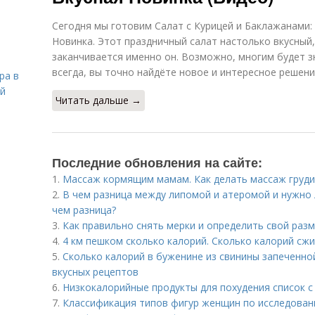
Сегодня мы готовим Салат с Курицей и Баклажанами:
Новинка. Этот праздничный салат настолько вкусный
заканчивается именно он. Возможно, многим будет зн
всегда, вы точно найдёте новое и интересное решени
ра в
ой
Читать дальше →
Последние обновления на сайте:
1.
Массаж кормящим мамам. Как делать массаж груди
2.
В чем разница между липомой и атеромой и нужно л
чем разница?
3.
Как правильно снять мерки и определить свой раз
4.
4 км пешком сколько калорий. Сколько калорий сжи
5.
Сколько калорий в буженине из свинины запеченной
вкусных рецептов
6.
Низкокалорийные продукты для похудения список с
7.
Классификация типов фигур женщин по исследован