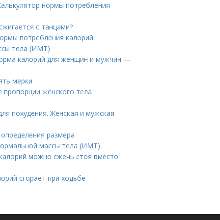
 Калькулятор нормы потребления
сжигается с танцами?
нормы потребления калорий
ссы тела (ИМТ)
норма калорий для женщин и мужчин —
ять мерки
 пропорции женского тела
для похудения. Женская и мужская
я определения размера
нормальной массы тела (ИМТ)
 калорий можно сжечь стоя вместо
лорий сгорает при ходьбе