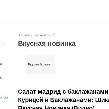
Главная
»
Вкусная новинка
Вкусная новинка
а и
 и
Вкусный салат
ом
Салат мадрид с баклажанами 
затор
Курицей и Баклажанами: Шик
Вкусная Новинка (Видео)