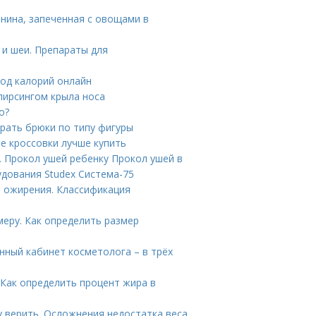
инина, запеченная с овощами в
 и шеи. Препараты для
ход калорий онлайн
пирсингом крыла носа
о?
рать брюки по типу фигуры
е кроссовки лучше купить
 Прокол ушей ребенку Прокол ушей в
удования Studex Система-75
 ожирения. Классификация
меру. Как определить размер
нный кабинет косметолога – в трёх
 Как определить процент жира в
у верить. Осложнения недостатка веса