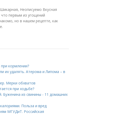
 Шикарная, Неописуемо Вкусная
, что первым из угощений
акомо, но в нашем рецепте, как
е.
 при кормлении?
и их удалять. Атерома и Липома – в
мер. Мерки обхватов
гается при ходьбе?
. Буженина из свинины - 11 домашних
 калориями. Польза и вред
иям МГУДиТ. Российская