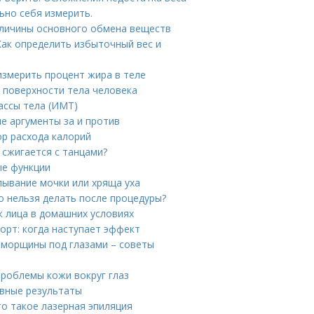
ьно себя измерить.
еличины основного обмена веществ
Как определить избыточный вес и
измерить процент жира в теле
 поверхности тела человека
ассы тела (ИМТ)
е аргументы за и против
ор расхода калорий
 сжигается с танцами?
ые функции
лывание мочки или хряща уха
о нельзя делать после процедуры?
 лица в домашних условиях
орт: когда наступает эффект
 морщины под глазами – советы
проблемы кожи вокруг глаз
вные результаты
то такое лазерная эпиляция