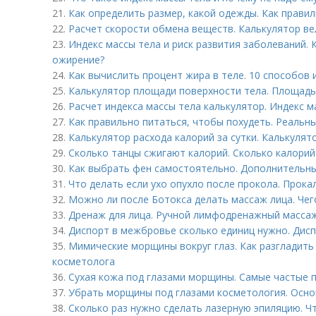
21.
Как определить размер, какой одежды. Как правил
22.
Расчет скорости обмена веществ. Калькулятор в
23.
Индекс массы тела и риск развития заболеваний. 
ожирение?
24.
Как вычислить процент жира в теле. 10 способов 
25.
Калькулятор площади поверхности тела. Площадь
26.
Расчет индекса массы тела калькулятор. Индекс м
27.
Как правильно питаться, чтобы похудеть. Реальны
28.
Калькулятор расхода калорий за сутки. Калькулят
29.
Сколько танцы сжигают калорий. Сколько калорий
30.
Как выбрать фен самостоятельно. Дополнительн
31.
Что делать если ухо опухло после прокола. Прока
32.
Можно ли после Ботокса делать массаж лица. Чег
33.
Дренаж для лица. Ручной лимфодренажный массаж
34.
Диспорт в межбровье сколько единиц нужно. Дисп
35.
Мимические морщины вокруг глаз. Как разгладить
косметолога
36.
Сухая кожа под глазами морщины. Самые частые 
37.
Убрать морщины под глазами косметология. Осно
38.
Сколько раз нужно сделать лазерную эпиляцию. Ч