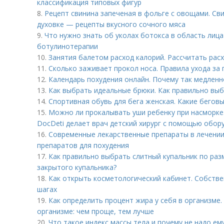
классификация типовых фигур
8.
Рецепт свинина запеченая в фольге с овощами. Св
духовке — рецепты вкусного сочного мяса
9.
Что нужно знать об уколах ботокса в область лица
ботулинотерапии
10.
Занятия балетом расход калорий. Рассчитать рас
11.
Сколько заживает прокол носа. Правила ухода за 
12.
Календарь похудения онлайн. Почему так медленн
13.
Как выбрать идеальные брюки. Как правильно выб
14.
Спортивная обувь для бега женская. Какие беговы
15.
Можно ли прокалывать уши ребенку при насморке.
DocDeti делает врач детский хирург с помощью обор
16.
Современные лекарственные препараты в лечении
препаратов для похудения
17.
Как правильно выбрать слитный купальник по раз
закрытого купальника?
18.
Как открыть косметологический кабинет. Собстве
шагах
19.
Как определить процент жира у себя в организме.
организме: чем проще, тем лучше
20.
Что такое индекс массы тела и почему не надо ем