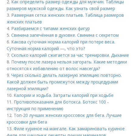
2.
Как определить размер одежды для мужчин. Таблицы
размеров мужской одежды. Как узнать свой размер
3.
Размерная сетка женских платьев. Таблица размеров
женских платьев
4.
Разбираемся с типами женских фигур
5.
Свинина запечённая в духовке. Свинина с секретом
6.
Какова суточная норма калорий при потере веса.
Суточная норма калорий —, что это?
7.
Сколько калорий сжигается за час тренировки. Дыхание
8.
Почему после лазера нельзя загорать. Какие методики
относятся к избавлению от волос навсегда?
9.
Через сколько делать лазерную эпиляцию повторно.
Какой должен быть промежуток между процедурами
лазерной эпиляции?
10.
Калории и ходьба. Затраты калорий при ходьбе
11.
Противопоказания для ботокса. Ботокс 100 -
инструкция по применению
12.
Топ-20 лучших женских кроссовок для бега. Лучшие
кроссовки для бега
13.
Филе куриное на мангале. Как замариновать куриное
филе для шашлыка: рецепты лучших маринадов