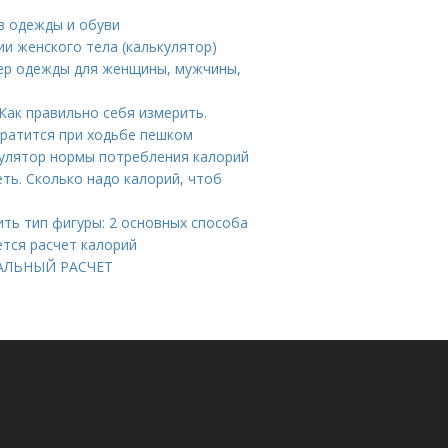
в одежды и обуви
и женского тела (калькулятор)
мер одежды для женщины, мужчины,
Как правильно себя измерить.
тратится при ходьбе пешком
кулятор нормы потребления калорий
ть. Сколько надо калорий, чтоб
ить тип фигуры: 2 основных способа
ется расчет калорий
УАЛЬНЫЙ РАСЧЕТ