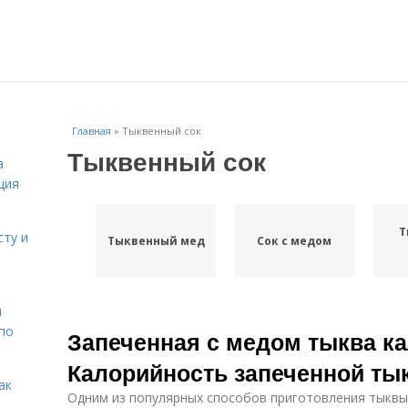
Главная
»
Тыквенный сок
Тыквенный сок
а
ция
Т
сту и
Тыквенный мед
Сок с медом
н
 по
Запеченная с медом тыква к
Калорийность запеченной ты
ак
Одним из популярных способов приготовления тыквы 