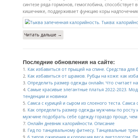
синтезе ряда гормонов, гемоглобина, способствует 
кишечнике, поддерживает функцию коры надпочечник
Читать дальше →
Последние обновления на сайте:
1.
Как избавиться от прыщей на спине. Средства для 
2.
Как избавиться от шрамов. Рубцы на коже: как изб
3.
Определить размер одежды онлайн. Что считает н
4.
Самые красивые элегантные платья 2022-2023. Мод
тенденции и новинки
5.
Самса с курицей и сыром из слоеного теста. Самса 
6.
Как определить размер одежды мужчины по росту и 
мужчине подобрать себе одежду гораздо проще, чем
7.
Онлайн дневник калорийности. Описание
8.
Гид по танцевальному фитнесу. Танцевальные трен
9.
6 типов ожирения и коррекция веса диетологом. П