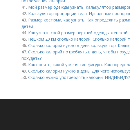
потребления калорий
41.
Мой размер одежды узнать. Калькулятор размеро
42.
Калькулятор пропорции тела. Идеальные пропорци
43.
Размер костюма, как узнать. Как определить раз
детей
44.
Как узнать свой размер верхней одежды женской. 
45.
Пешком 20 км сколько калорий. Сколько калорий 
46.
Сколько калорий нужно в день калькулятор. Каль
47.
Сколько калорий потреблять в день, чтобы похуде
похудеть?
48.
Как понять, какой у меня тип фигуры. Как определ
49.
Сколько калории нужно в день. Для чего использу
50.
Сколько нужно употреблять калорий. ИНДИВИД