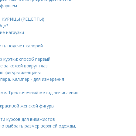
м фаршем
ИЗ КУРИЦЫ (РЕЦЕПТЫ)
йцо?
ие нагрузки
ить подсчет калорий
р куртки: способ первый
е за кожей вокруг глаз
тип фигуры женщины
ера. Калипер - для измерения
зме. Трёхточечный метод вычисления
 красивой женской фигуры
ти курсов для визажистов
но выбрать размер верхней одежды,