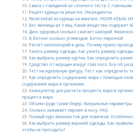
10.
Самса с говядиной из слоёного теста. С говяжьи
11.
Рецепт курица на решетке. Ингредиенты:
12.
Люля кебаб из курицы на мангале. ЛЮЛЯ-КЕБАБ 
13.
Вес яичницы из 3 яиц. Какие вещества содержит я
14.
Диск здоровья сколько сжигает калорий. Физическ
15.
В батоне сколько углеводов. Батон Нарезной
16.
Расчет килокалорий в день. Почему нужно провод
17.
Узнать размер одежды. Как узнать размер одежды
18.
Как выбрать размер куртки. Как определить разме
19.
Средство от морщин вокруг глаз посл. Все об уход
20.
Тест на идеальную фигуру. Тест: как определить 
21.
Как определить содержание жира с помощью калип
содержания жира в организме
22.
Калькулятор для расчета процента жира в органи
процента жира
23.
Объем груди талии бедер. Визуальные параметры
24.
Сколько заживает пирсинг в носу. FAQ
25.
Полный курс визажистов для новичков. Особеннос
26.
Как выбрать размер верхней одежды. Как правиль
чтобы не прогадать?