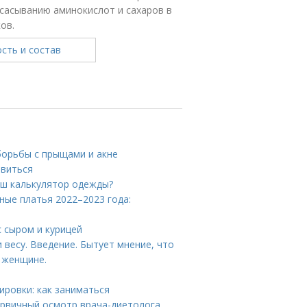
всасыванию аминокислот и сахаров в
ов.
борьбы с прыщами и акне
авиться
аш калькулятор одежды?
ные платья 2022–2023 года:
с сыром и курицей
весу. Введение. Бытует мнение, что
 женщине.
ировки: как заниматься
ервичный осмотр врача-диетолога