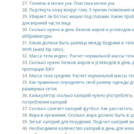
27.
Тоннель в мочке уха. Пластика мочки уха
28.
Подтянуть кожу вокруг глаз. 5 причин появления 
29.
Убирает ли ботокс мешки под глазами. Какие про
для верхней части лица
30.
Сколько нужно в день белков жиров и углеводов 
аббревиатуры
31.
Какая должна быть разница между бедрами и тали
WHR (waist-hip ratio).
32.
Масса тела индекс. Расчет нормальной массы тел
33.
Сколько нужно белков жиров и углеводов в день 
пропорции БЖУ
34.
Масса тела средняя. Расчет нормальной массы те
35.
Как правильно определить свой размер одежды д
размерных сеток
36.
Калькулятор сколько калорий нужно употреблять 
потребления калорий
37.
Сколько сжигает калорий футбол. Как рассчитать
38.
Жира в организме. Сколько жира должно быть в 
39.
Зигзаг калорий для похудения. Подсчет калорий зи
40.
Необходимое количество калорий в день для жен