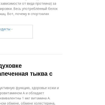
в зависимости от вида протеина) за
нировки. Весь употреблённый белок
шц. Вот, почему в спортзалах
духовке
апеченная тыква с
уктивную функцию, здоровье кожи и
провитамином А и обладает
квивалентны 1 мкг витамина А.
ном обмене, обмене холестерина,