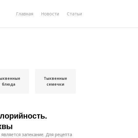
Главная
Новости
Статьи
ыквенные
Тыквенные
блюда
семечки
алорийность.
квы
является запекание. Для рецепта