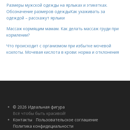
Размеры мужской одежды на ярлыках и этикетках.
Обозначение размеров одеждыКак ухаживать за
одеждой – расскажут ярлыки
Массаж кормящим мамам. Как делать массаж груди при
кормлении?
Что происходит с организмом при избытке мочевой
ксилоты. Мочевая кислота в крови: норма и отклонения
© 2026 Идеальная фигура
Всё чтобы быть красивой!
Контакты
Пользовательское соглашение
Политика конфидециальности