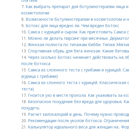
платьев
7.
Как выбрать препарат для ботулинотерапии лица и
косметологии
8.
Возможности ботулинотерапии в косметологии и н
9.
Ботокс для лица вредно ли. Чем вреден ботокс
10.
Самса с курицей и сыром. Как приготовить Самса 
11.
Можно ли делать пирсинг при месячных. Дермато
12.
Женская полнота по типажам Кибби. Типаж Мягкий
13.
Спортивная обувь для бега женская. Какие беговы
14.
Через сколько Ботокс начинает действовать на лб
после ботокса
15.
Самса из слоенного теста с грибами и курицей. Са
(курица с грибами)
16.
Самса из слоеного теста с курицей. Классическая
теста)
17.
Гноится ухо в месте прокола. Как ухаживать за к
18.
Безопасное похудение без вреда для здоровья. Ка
похудеть
19.
Расчет килокалорий в день. Почему нужно провод
20.
Рекомендации после уколов ботокса. Ограничени
21.
Калькулятор идеального веса для женщин на.. Фо