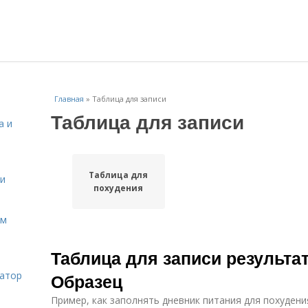
Главная
»
Таблица для записи
Таблица для записи
а и
Таблица для
 и
похудения
ом
Таблица для записи результа
затор
Образец
Пример, как заполнять дневник питания для похуден