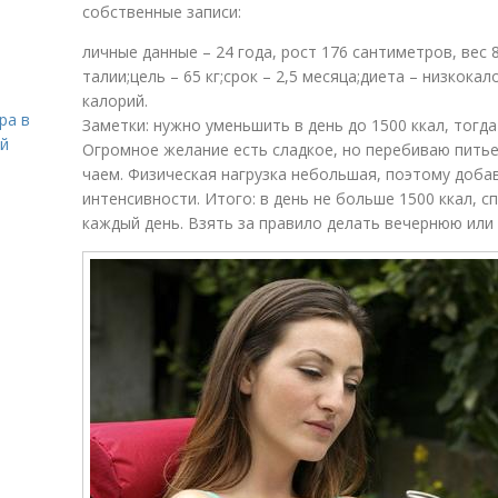
собственные записи:
личные данные – 24 года, рост 176 сантиметров, вес 
талии;цель – 65 кг;срок – 2,5 месяца;диета – низкока
калорий.
ра в
Заметки: нужно уменьшить в день до 1500 ккал, тогд
ой
Огромное желание есть сладкое, но перебиваю питье
чаем. Физическая нагрузка небольшая, поэтому доб
интенсивности. Итого: в день не больше 1500 ккал, с
каждый день. Взять за правило делать вечернюю или