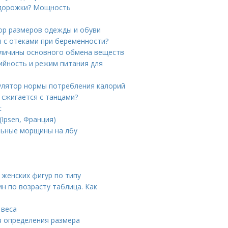
 дорожки? Мощность
тор размеров одежды и обуви
я с отеками при беременности?
еличины основного обмена веществ
ийность и режим питания для
кулятор нормы потребления калорий
 сжигается с танцами?
с
(Ipsen, Франция)
льные морщины на лбу
женских фигур по типу
н по возрасту таблица. Как
 веса
ля определения размера