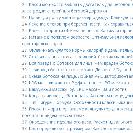
22.
Какой мощности выбрать двигатель для беговой
электродвигателей для беговой дорожки
23.
По весу и росту узнать размер одежды. Калькуля
24.
Лечение отеков при беременности. Как справитьс
25.
Расчет скорости обмена веществ. Калькулятор в
26.
Питание в пожилом возрасте. Оптимальная калор
престарелых людей
27.
Онлайн-калькулятор нормы калорий в день. Каль
28.
Сколько танцы сжигают калорий. Сколько калорий
29.
Вся правда о ботоксе для лица. Чем вреден боток
30.
1 единица ботокса это сколько. Диспорт / Dysport 
31.
Схема ботокса на лице. Лобная мышца/горизонта
32.
LPG массаж живота. Эффект после LPG массажа
33.
Вакуумный массаж lpg. LPG массаж. За и против
34.
Когда начинает действовать. Алгоритм процедуры
35.
Тип фигуры формула. Особенности классификации 
36.
Процент жира в организме калькулятор для женщи
посчитать индекс массы тела?
37.
Определение идеального веса. Расчет идеального
38.
Как определиться с размером. Как снять мерки д