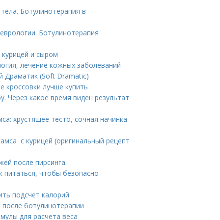
 тела. Ботулинотерапия в
еврологии. Ботулинотерапия
с курицей и сыром
логия, лечение кожных заболеваний
 Драматик (Soft Dramatic)
е кроссовки лучше купить
у. Через какое время виден результат
мса: хрустящее тесто, сочная начинка
 самса с курицей (оригинальный рецепт
ожей после пирсинга
к питаться, чтобы безопасно
ить подсчет калорий
я после ботулинотерапии
рмулы для расчета веса