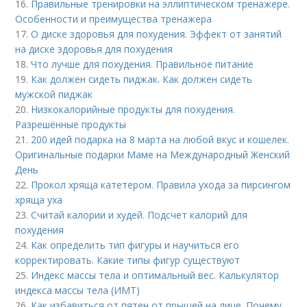
16.
Правильные тренировки на эллиптическом тренажере.
Особенности и преимущества тренажера
17.
О диске здоровья для похудения. Эффект от занятий
на диске здоровья для похудения
18.
Что лучше для похудения. Правильное питание
19.
Как должен сидеть пиджак. Как должен сидеть
мужской пиджак
20.
Низкокалорийные продукты для похудения.
Разрешённые продукты
21.
200 идей подарка на 8 марта на любой вкус и кошелек.
Оригинальные подарки Маме на Международный Женский
День
22.
Прокол хряща катетером. Правила ухода за пирсингом
хряща уха
23.
Считай калории и худей. Подсчет калорий для
похудения
24.
Как определить тип фигуры и научиться его
корректировать. Какие типы фигур существуют
25.
Индекс массы тела и оптимальный вес. Калькулятор
индекса массы тела (ИМТ)
26.
Как избавиться от пятен от прыщей на лице. Почему