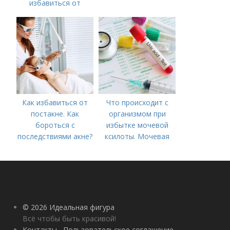
избавиться от
морщин под глазами:
косметологические
процедуры
Как избавиться от
Что происходит с
постакне. Как
организмом при
бороться с
избытке мочевой
последствиями акне?
ксилоты. Мочевая
кислота в крови:
норма и отклонения
© 2026 Идеальная фигура
Всё чтобы быть красивой!
Контакты
Пользовательское соглашение