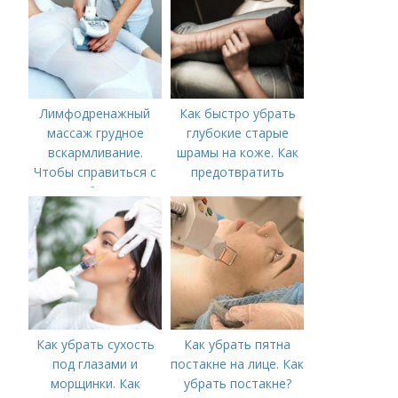
Лимфодренажный
Как быстро убрать
массаж грудное
глубокие старые
вскармливание.
шрамы на коже. Как
Чтобы справиться с
предотвратить
нагрубанием,
появление шрамов
необходимо
предпринять
следующие действия:
Как убрать сухость
Как убрать пятна
под глазами и
постакне на лице. Как
морщинки. Как
убрать постакне?