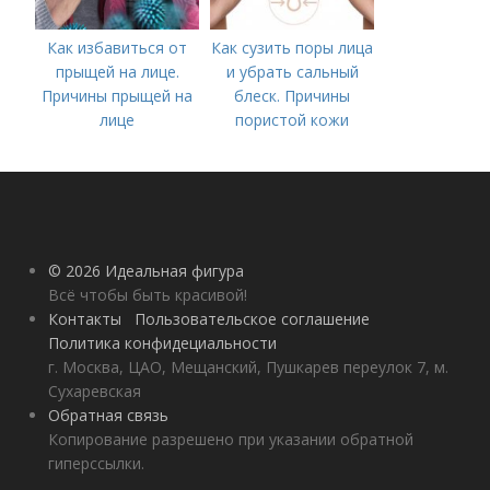
Как избавиться от
Как сузить поры лица
прыщей на лице.
и убрать сальный
Причины прыщей на
блеск. Причины
лице
пористой кожи
© 2026 Идеальная фигура
Всё чтобы быть красивой!
Контакты
Пользовательское соглашение
Политика конфидециальности
г. Москва, ЦАО, Мещанский, Пушкарев переулок 7, м.
Сухаревская
Обратная связь
Копирование разрешено при указании обратной
гиперссылки.