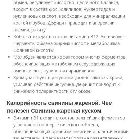
обмен, регулирует кислотно-щелочного баланса,
входит в состав фосфолипидов, нуклеотидов и
нуклеиновых кислот, необходим для минерализации
костей и зубов. Дефицит приводит к анорексии,
анемии, рахиту.
Кобальт входит в состав витамина В12. Активирует
ферменты обмена жирных кислот и метаболизма
фолиевой кислоты.
Молибден является кофактором многих ферментов,
обеспечивающих метаболизм серусодержащих
аминокислот, пуринов и пиримидинов.
Хром участвует в регуляции уровня глюкозы крови,
усиливая действие инсулина. Дефицит приводит к
снижению толерантности к глюкозе.
Калорийность свинины жареной. Чем
полезен Свинина жареная куском
Витамин В1 входит в состав важнейших ферментов
углеводного и энергетического обмена,
обеспечивающих организм энергией и пластическими
веществами, а также метаболизма разветвленных