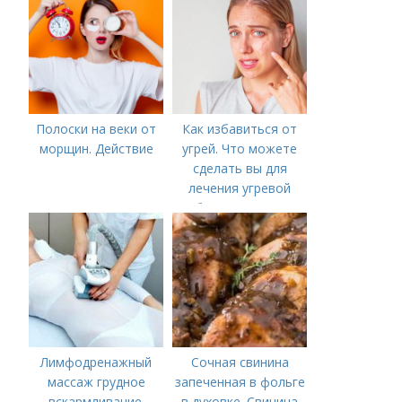
Полоски на веки от
Как избавиться от
морщин. Действие
угрей. Что можете
сделать вы для
лечения угревой
болезни (акне)
Лимфодренажный
Сочная свинина
массаж грудное
запеченная в фольге
вскармливание.
в духовке. Свинина