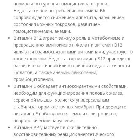
нормального уровня гомоцистеина в крови.
Недостаточное потребление витамина В6
сопровождается снижением аппетита, нарушением
состояния кожных покровов, развитием
гомоцистеинемии, анемии.
Витамин В12 играет важную роль в метаболизме и
превращениях аминокислот. Фолат и витамин В12
являются взаимосвязанными витаминами, участвуют в
кроветворении. Недостаток витамина В12 приводит к
развитию частичной или вторичной недостаточности
фолатов, а также анемии, лейкопении,
тромбоцитопении.
Витамин Е обладает антиоксидантными свойствами,
необходим для функционирования половых желез,
сердечной мышцы, является универсальным
стабилизатором клеточных мембран. При дефиците
витамина Е наблюдаются гемолиз эритроцитов,
неврологические нарушения.
Витамин РР участвует в окислительно-
восстановительных реакциях энергетического