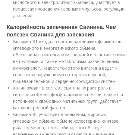
кислотного и электролитного баланса, участвует в
процессах проведения нервных импульсов, регуляции
давления.
Калорийность запеченная Свинина. Чем
полезен Свинина для запекания
Витамин В1 входит в состав важнейших ферментов
углеводного и энергетического обмена,
обеспечивающих организм энергией и пластическими
веществами, а также метаболизма разветвленных
аминокислот. Недостаток этого витамина ведет к
серьезным нарушениям со стороны нервной,
пищеварительной и сердечно-сосудистой систем.
Холин входит в состав лецитина, играет роль в
синтезе и обмене фосфолипидов в печени, является
источником свободных метильных групп, действует
как липотропный фактор.
Витамин В5 участвует в белковом, жировом,
углеводном обмене, обмене холестерина, синтезе
ряда гормонов, гемоглобина, способствует
всасыванию аминокислот и сахаров в кишечнике,