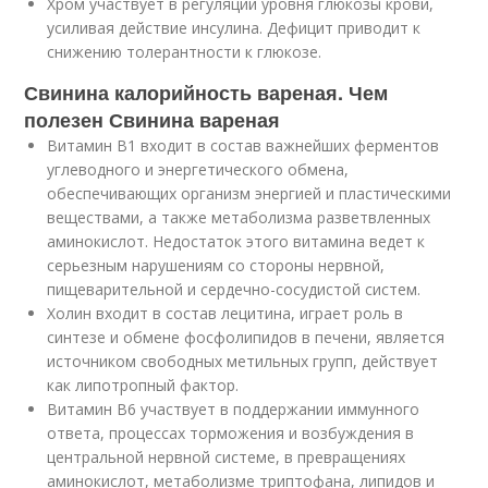
Хром участвует в регуляции уровня глюкозы крови,
усиливая действие инсулина. Дефицит приводит к
снижению толерантности к глюкозе.
Свинина калорийность вареная. Чем
полезен Свинина вареная
Витамин В1 входит в состав важнейших ферментов
углеводного и энергетического обмена,
обеспечивающих организм энергией и пластическими
веществами, а также метаболизма разветвленных
аминокислот. Недостаток этого витамина ведет к
серьезным нарушениям со стороны нервной,
пищеварительной и сердечно-сосудистой систем.
Холин входит в состав лецитина, играет роль в
синтезе и обмене фосфолипидов в печени, является
источником свободных метильных групп, действует
как липотропный фактор.
Витамин В6 участвует в поддержании иммунного
ответа, процессах торможения и возбуждения в
центральной нервной системе, в превращениях
аминокислот, метаболизме триптофана, липидов и