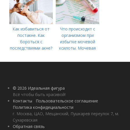
Как избавиться от
Что происходит с
постакне. Как
организмом при
бороться с
избытке мочевой
последствиями акне?
ксилоты. Мочевая
кислота в крови:
норма и отклонения
© 2026 Идеальная фигура
Всё чтобы быть красивой!
Контакты
Пользовательское соглашение
Политика конфидециальности
г. Москва, ЦАО, Мещанский, Пушкарев переулок 7, м.
Сухаревская
Обратная связь