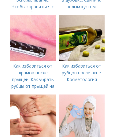
Чтобы справиться с
целым куском,
нагрубанием,
запеченная в духовке
необходимо
– 10 пошаговых
предпринять
рецептов
следующие действия:
Как избавиться от
Как избавиться от
шрамов после
рубцов после акне.
прыщей. Как убрать
Косметология
рубцы от прыщей на
лице?