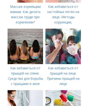
Массаж кормящим
Как избавиться от
мамам. Как делать
застойных пятен на
массаж груди при
лице. Методы
кормлении?
коррекции,
аппаратного лечения
акне и удаления
рубцов и шрамов
постакне
Как избавиться от
Как избавиться от
прыщей на спине.
прыщей на лице.
Средства для борьбы
Причины прыщей на
с прыщами и акне
лице