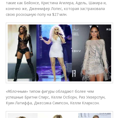
такие как Бейонсе, Кристина Агилера, Адель, Шакира и,
конечно же, Дженнифер Лопес, которая застраховала
свою роскошную попу на $27 млн.
«Яблочным» типом фигуры обладают более чем
успешные Бритни Спирс, Келли Осборн, Риз Уизерспун,
Куин Латиффа, Джессика Симпсон, Келли Кларксон.