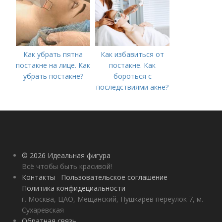
Как убрать пятна
Как избавиться от
постакне на лице. Как
постакне. Как
убрать постакне?
бороться с
последствиями акне?
© 2026 Идеальная фигура
Всё чтобы быть красивой!
Контакты
Пользовательское соглашение
Политика конфидециальности
г. Москва, ЦАО, Мещанский, Пушкарев переулок 7, м.
Сухаревская
Обратная связь