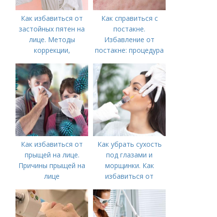
Как избавиться от
Как справиться с
застойных пятен на
постакне.
лице. Методы
Избавление от
коррекции,
постакне: процедура
аппаратного лечения
акне и удаления
рубцов и шрамов
постакне
Как избавиться от
Как убрать сухость
прыщей на лице.
под глазами и
Причины прыщей на
морщинки. Как
лице
избавиться от
морщин под глазами:
косметологические
процедуры