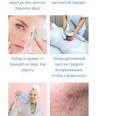
вкрутую без желтка.
мезонитей бывают
Вареное яйцо:
калорийность
Рубцы и шрамы от
Лимфодренажный
прыщей на лице. Как
массаж грудное
убрать
вскармливание.
Чтобы справиться с
нагрубанием,
необходимо
предпринять
следующие действия: