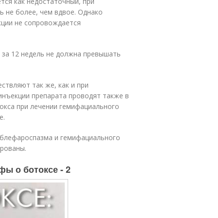
тся как недостаточный, при
 не более, чем вдвое. Однако
кции не сопровождается
 за 12 недель не должна превышать
твляют так же, как и при
инъекции препарата проводят также в
окса при лечении гемифациального
е.
 блефароспазма и гемифациального
ированы.
фы о ботоксе - 2