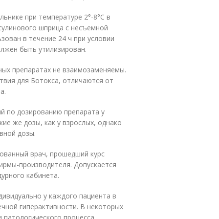
льнике при температуре 2°-8°C в
сулинового шприца с несъемной
зован в течение 24 ч при условии
олжен быть утилизирован.
ных препаратах не взаимозаменяемы.
твия для Ботокса, отличаются от
а.
 по дозированию препарата у
ие же дозы, как у взрослых, однако
вной дозы.
ованный врач, прошедший курс
ирмы-производителя. Допускается
урного кабинета.
дивидуально у каждого пациента в
чной гиперактивности. В некоторых
и патологического процесса