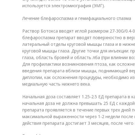
используется электромиография (ЭМГ).
Лечение блефароспазма и гемифациального спазма
Раствор Ботокса вводят иглой размером 27-30G/0.4-0
блефароспазма препарат вводят поверхностно в вер
латеральный отделы круговой мышцы глаза и в нижне
круговой мышцы глаза. Другие точки для инъекции: 
глаза, область бровей и область лба (при влиянии во
Для профилактики возникновения птоза, как осложн
введения препарата вблизи мышцы, поднимающей вер
диплопии, как осложнения процедуры, необходимо из
медиальную часть нижнего века.
Начальная доза составляет 1.25-2.5 ЕД препарата в 
начальная доза не должна превышать 25 ЕД с каждой
препарата проявляется в течение первых трех дней п
максимальной выраженности через 1-2 недели после
действия препарата достигает 3 месяцев, после чег