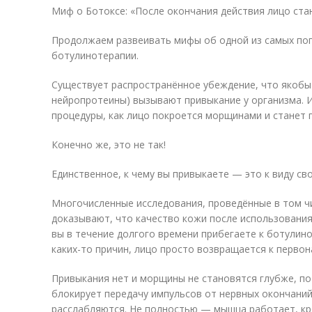
Миф о Ботоксе: «После окончания действия лицо ста
Продолжаем развеивать мифы об одной из самых по
ботулинотерапии.
Существует распространённое убеждение, что якобы 
нейропротеины) вызывают привыкание у организма. И
процедуры, как лицо покроется морщинами и станет 
Конечно же, это не так!
Единственное, к чему вы привыкаете — это к виду св
Многочисленные исследования, проведённые в том ч
доказывают, что качество кожи после использования 
вы в течение долгого времени прибегаете к ботулино
каких-то причин, лицо просто возвращается к перво
Привыкания нет и морщины не становятся глубже, 
блокирует передачу импульсов от нервных окончаний
расслабляются. Не полностью — мышца работает, кр