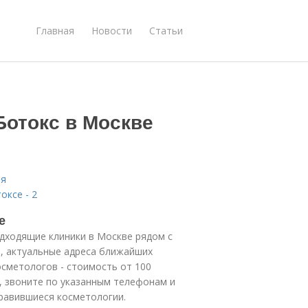
Главная
Новости
Статьи
Ботокс в Москве
ия
оксе - 2
е
одходящие клиники в Москве рядом с
а, актуальные адреса ближайших
осметологов - стоимость от 100
, звоните по указанным телефонам и
равившиеся косметологии.