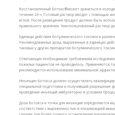
Восстановленный Ботокс
®
может храниться в холоди
течение 24 ч. Готовый раствор вводят с помощью ин
иглой. После разведения продукт должен быть исполь
правильного хранения. Неиспользованный раствор д
Единицы действия ботулинического токсина в различ
Рекомендованные дозы, выраженные в единицах дейс
таковых у других препаратов ботулинического токсин
Отвечающих необходимым требованиям исследований
пожилых пациентов не проводилось. Применяются так
рекомендуется использование минимальной эффекти
Инъекции Ботокса должен осуществлять квалифицир
специальной подготовки и получивший разрешение ф
проведение инъекций амбулаторно в условиях процед
Доза Ботокса и точки для инъекции определяются ин
соответствии с выраженностью и локализацией мыше
случаях для более точного установления локализаци