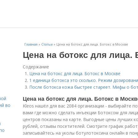
Главная
»
Статьи
»
Цена на ботокс для лица. Ботокс в Москве
Цена на ботокс для лица. 
Содержание
Цена на ботокс для лица. Ботокс в Москве
1 единица ботокса это сколько. Режим дозирован
После ботокса кожа быстрее стареет. Мифы о бот
Цена на ботокс для лица. Ботокс в Москв
вой
ий во
Kleos нашёл для вас 2084 организации - выбирайте п
вами где можно сделать инъекции Ботоксом для лиц
центров показаны на карте. Выгодные цены лучших к
н
рублей, отзывы посетителей. Смотрите график работ
 по
записывайтесь на уколы ботулотоксина онлайн в пон