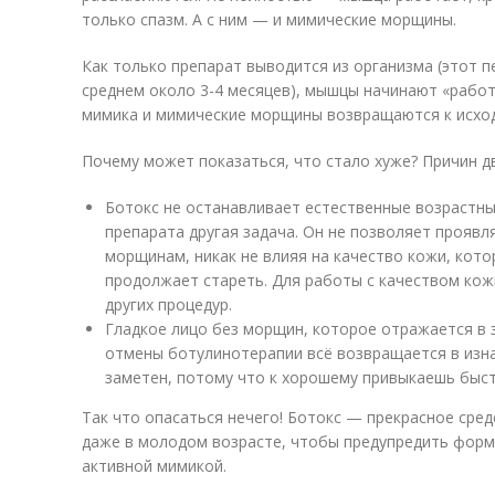
только спазм. А с ним — и мимические морщины.
Как только препарат выводится из организма (этот п
среднем около 3-4 месяцев), мышцы начинают «работ
мимика и мимические морщины возвращаются к исход
Почему может показаться, что стало хуже? Причин д
Ботокс не останавливает естественные возрастны
препарата другая задача. Он не позволяет прояв
морщинам, никак не влияя на качество кожи, кото
продолжает стареть. Для работы с качеством ко
других процедур. ⠀
Гладкое лицо без морщин, которое отражается в з
отмены ботулинотерапии всё возвращается в изна
заметен, потому что к хорошему привыкаешь быс
Так что опасаться нечего! Ботокс — прекрасное сре
даже в молодом возрасте, чтобы предупредить форм
активной мимикой.