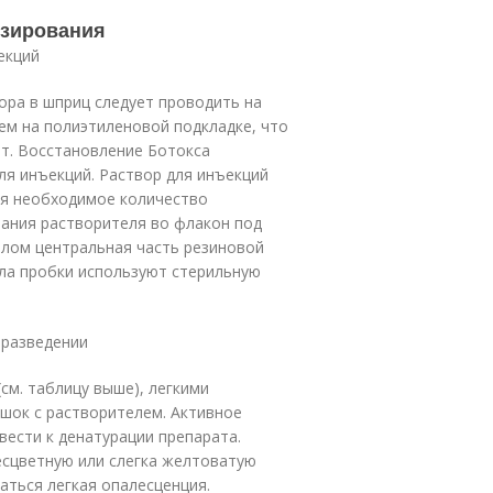
озирования
екций
ора в шприц следует проводить на
м на полиэтиленовой подкладке, что
т. Восстановление Ботокса
ля инъекций. Раствор для инъекций
дя необходимое количество
вания растворителя во флакон под
олом центральная часть резиновой
ла пробки используют стерильную
 разведении
см. таблицу выше), легкими
ок с растворителем. Активное
вести к денатурации препарата.
есцветную или слегка желтоватую
аться легкая опалесценция.