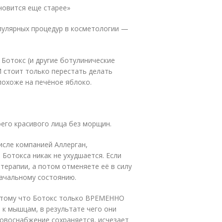
новится еще старее»
пулярных процедур в косметологии —
Ботокс (и другие ботулинические
 стоит только перестать делать
похоже на печёное яблоко.
оего красивого лица без морщин.
исле компанией Аллерган,
Ботокса никак не ухудшается. Если
терапии, а потом отменяете её в силу
начальному состоянию.
потому что Ботокс только ВРЕМЕННО
 к мышцам, в результате чего они
овоснабжение сохраняется, исчезает