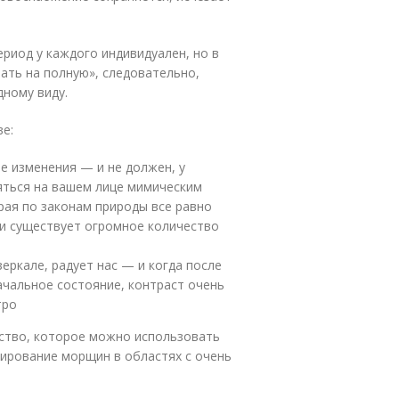
ериод у каждого индивидуален, но в
ать на полную», следовательно,
ному виду.
ве:
е изменения — и не должен, у
ляться на вашем лице мимическим
рая по законам природы все равно
жи существует огромное количество
еркале, радует нас — и когда после
чальное состояние, контраст очень
тро
дство, которое можно использовать
ирование морщин в областях с очень