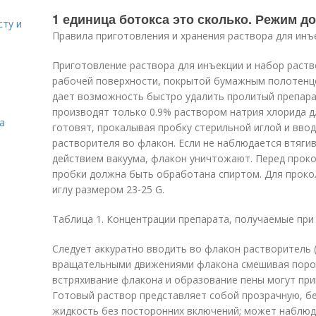
1 единица ботокса это сколько. Режим д
сту и
Правила приготовления и хранения раствора для инъ
Приготовление раствора для инъекции и набор раств
рабочей поверхности, покрытой бумажным полотенце
дает возможность быстро удалить пролитый препара
производят только 0.9% раствором натрия хлорида д
а
готовят, прокалывая пробку стерильной иглой и вво
растворителя во флакон. Если не наблюдается втяги
действием вакуума, флакон уничтожают. Перед прок
пробки должна быть обработана спиртом. Для проко
иглу размером 23-25 G.
Таблица 1. Концентрации препарата, получаемые при
Следует аккуратно вводить во флакон растворитель (
вращательными движениями флакона смешивая порош
встряхивание флакона и образование пены могут при
Готовый раствор представляет собой прозрачную, б
жидкость без посторонних включений; может наблюд