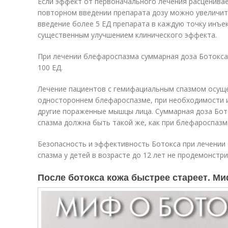
Если эффект от первоначального лечения расценивае
повторном введении препарата дозу можно увеличить
введение более 5 ЕД препарата в каждую точку инъе
существенным улучшением клинического эффекта.
При лечении блефароспазма суммарная доза Ботокса
100 ЕД.
Лечение пациентов с гемифациальным спазмом осущес
одностороннем блефароспазме, при необходимости 
другие пораженные мышцы лица. Суммарная доза Бот
спазма должна быть такой же, как при блефароспазм
Безопасность и эффективность Ботокса при лечении
спазма у детей в возрасте до 12 лет не продемонстр
После ботокса кожа быстрее стареет. Ми