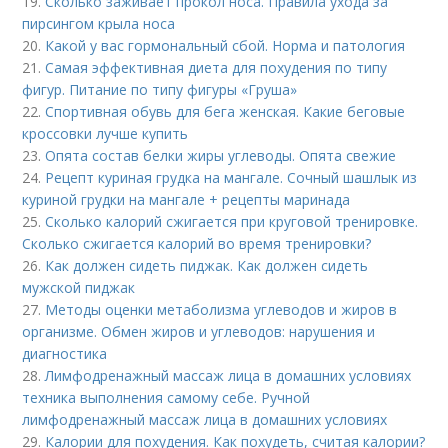
19.
Сколько заживает прокол носа. Правила ухода за
пирсингом крыла носа
20.
Какой у вас гормональный сбой. Норма и патология
21.
Самая эффективная диета для похудения по типу
фигур. Питание по типу фигуры «Груша»
22.
Спортивная обувь для бега женская. Какие беговые
кроссовки лучше купить
23.
Опята состав белки жиры углеводы. Опята свежие
24.
Рецепт куриная грудка на мангале. Сочный шашлык из
куриной грудки на мангале + рецепты маринада
25.
Сколько калорий сжигается при круговой тренировке.
Сколько сжигается калорий во время тренировки?
26.
Как должен сидеть пиджак. Как должен сидеть
мужской пиджак
27.
Методы оценки метаболизма углеводов и жиров в
организме. Обмен жиров и углеводов: нарушения и
диагностика
28.
Лимфодренажный массаж лица в домашних условиях
техника выполнения самому себе. Ручной
лимфодренажный массаж лица в домашних условиях
29.
Калории для похудения. Как похудеть, считая калории?