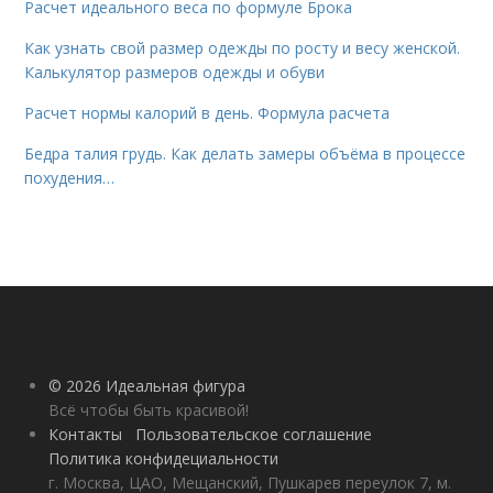
Расчет идеального веса по формуле Брока
Как узнать свой размер одежды по росту и весу женской.
Калькулятор размеров одежды и обуви
Расчет нормы калорий в день. Формула расчета
Бедра талия грудь. Как делать замеры объёма в процессе
похудения…
© 2026 Идеальная фигура
Всё чтобы быть красивой!
Контакты
Пользовательское соглашение
Политика конфидециальности
г. Москва, ЦАО, Мещанский, Пушкарев переулок 7, м.