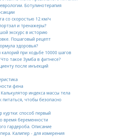
еврологии. Ботулинотерапия
осакции
га со скоростью 12 км/ч
портзал и тренажеры?
шой экскурс в историю
ховке. Пошаговый рецепт
формула здоровья?
 калорий при ходьбе 10000 шагов
 Что такое Зумба в фитнесе?
ациенту после инъекций
еристика
ности фена
 Калькулятор индекса массы тела
к питаться, чтобы безопасно
р куртки: способ первый
во время беременности
ого гардероба. Описание
ера. Калипер - для измерения