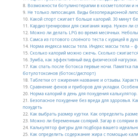
8.
Возможности ботулинотерапии в косметологии и н
9.
Не только липосакция. Виды безоперационной лип
10.
Какой спорт сжигает больше калорий. 30 минут бе
11.
Кардиотренировки для сжигания жира. Нужен ли с
12.
Можно ли делать LPG во время месячных. Неболь
13.
Самса из готового слоёного теста с курицей в ду
14.
Норма индекса массы тела. Индекс массы тела – 
15.
Сколько калорий можно сжечь. Сколько сжигается
16.
Зумба, как эффективный вид физической нагрузки.
17.
Как спать после ботокса первые ночи. Памятка п
ботулотоксинов (ботокс/диспорт)
18.
Таблетки от ожирения название и отзывы. Характ
19.
Сравнение фенов и приборов для укладки. Особен
20.
Норма калорий в день для похудения калькулятор.
21.
Безопасное похудение без вреда для здоровья. Ка
похудеть
22.
Как выбрать размер куртки. Как определить разме
23.
Можно ли беременным солярий. Загар в солярии 
24.
Калькулятор фигуры для подбора вашего идеальн
25.
Как определить содержание жира с помощью калип