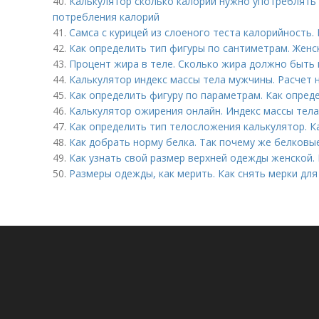
40.
Калькулятор сколько калорий нужно употреблять 
потребления калорий
41.
Самса с курицей из слоеного теста калорийность.
42.
Как определить тип фигуры по сантиметрам. Женс
43.
Процент жира в теле. Сколько жира должно быть
44.
Калькулятор индекс массы тела мужчины. Расчет 
45.
Как определить фигуру по параметрам. Как опред
46.
Калькулятор ожирения онлайн. Индекс массы тел
47.
Как определить тип телосложения калькулятор. 
48.
Как добрать норму белка. Так почему же белковы
49.
Как узнать свой размер верхней одежды женской. 
50.
Размеры одежды, как мерить. Как снять мерки дл