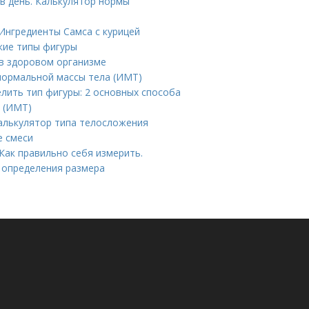
в день. Калькулятор нормы
 Ингредиенты Самса с курицей
кие типы фигуры
 в здоровом организме
нормальной массы тела (ИМТ)
елить тип фигуры: 2 основных способа
а (ИМТ)
Калькулятор типа телосложения
е смеси
Как правильно себя измерить.
я определения размера