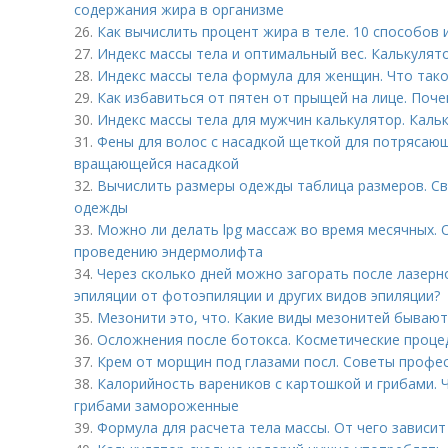
содержания жира в организме
26.
Как вычислить процент жира в теле. 10 способов 
27.
Индекс массы тела и оптимальный вес. Калькулят
28.
Индекс массы тела формула для женщин. Что тако
29.
Как избавиться от пятен от прыщей на лице. Поч
30.
Индекс массы тела для мужчин калькулятор. Кал
31.
Фены для волос с насадкой щеткой для потрясаю
вращающейся насадкой
32.
Вычислить размеры одежды таблица размеров. Св
одежды
33.
Можно ли делать lpg массаж во время месячных.
проведению эндермолифта
34.
Через сколько дней можно загорать после лазерн
эпиляции от фотоэпиляции и других видов эпиляции?
35.
Мезонити это, что. Какие виды мезонитей бывают
36.
Осложнения после ботокса. Косметические проце
37.
Крем от морщин под глазами посл. Советы профе
38.
Калорийность вареников с картошкой и грибами. 
грибами замороженные
39.
Формула для расчета тела массы. От чего зависи