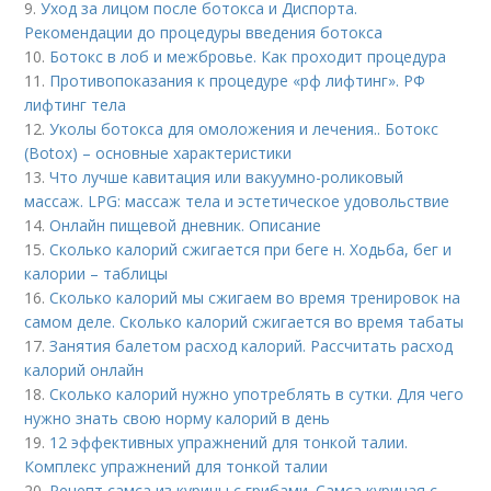
9.
Уход за лицом после ботокса и Диспорта.
Рекомендации до процедуры введения ботокса
10.
Ботокс в лоб и межбровье. Как проходит процедура
11.
Противопоказания к процедуре «рф лифтинг». РФ
лифтинг тела
12.
Уколы ботокса для омоложения и лечения.. Ботокс
(Botox) – основные характеристики
13.
Что лучше кавитация или вакуумно-роликовый
массаж. LPG: массаж тела и эстетическое удовольствие
14.
Онлайн пищевой дневник. Описание
15.
Сколько калорий сжигается при беге н. Ходьба, бег и
калории – таблицы
16.
Сколько калорий мы сжигаем во время тренировок на
самом деле. Сколько калорий сжигается во время табаты
17.
Занятия балетом расход калорий. Рассчитать расход
калорий онлайн
18.
Сколько калорий нужно употреблять в сутки. Для чего
нужно знать свою норму калорий в день
19.
12 эффективных упражнений для тонкой талии.
Комплекс упражнений для тонкой талии
20.
Рецепт самса из курицы с грибами. Самса куриная с