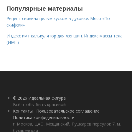
Популярные материалы
Рецепт свинина целым куском в духовке. Мясо «По-
скифски»
Индекс имт калькулятор для женщин. Индекс массы тела
(ИМТ)
© 2026 Идеальная фигура
Всё чтобы быть красивой!
Контакты
Пользовательское соглашение
Политика конфидециальности
г. Москва, ЦАО, Мещанский, Пушкарев переулок 7, м.
Сухаревская