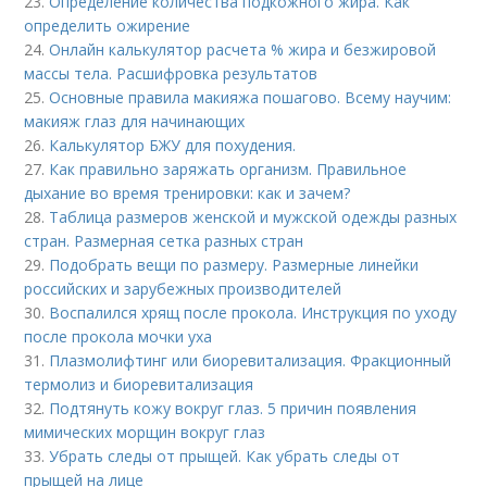
23.
Определение количества подкожного жира. Как
определить ожирение
24.
Онлайн калькулятор расчета % жира и безжировой
массы тела. Расшифровка результатов
25.
Основные правила макияжа пошагово. Всему научим:
макияж глаз для начинающих
26.
Калькулятор БЖУ для похудения.
27.
Как правильно заряжать организм. Правильное
дыхание во время тренировки: как и зачем?
28.
Таблица размеров женской и мужской одежды разных
стран. Размерная сетка разных стран
29.
Подобрать вещи по размеру. Размерные линейки
российских и зарубежных производителей
30.
Воспалился хрящ после прокола. Инструкция по уходу
после прокола мочки уха
31.
Плазмолифтинг или биоревитализация. Фракционный
термолиз и биоревитализация
32.
Подтянуть кожу вокруг глаз. 5 причин появления
мимических морщин вокруг глаз
33.
Убрать следы от прыщей. Как убрать следы от
прыщей на лице