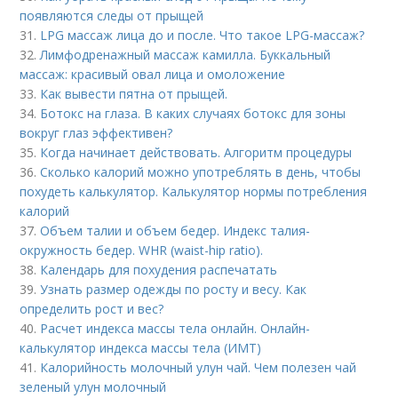
появляются следы от прыщей
31.
LPG массаж лица до и после. Что такое LPG-массаж?
32.
Лимфодренажный массаж камилла. Буккальный
массаж: красивый овал лица и омоложение
33.
Как вывести пятна от прыщей.
34.
Ботокс на глаза. В каких случаях ботокс для зоны
вокруг глаз эффективен?
35.
Когда начинает действовать. Алгоритм процедуры
36.
Сколько калорий можно употреблять в день, чтобы
похудеть калькулятор. Калькулятор нормы потребления
калорий
37.
Объем талии и объем бедер. Индекс талия-
окружность бедер. WHR (waist-hip ratio).
38.
Календарь для похудения распечатать
39.
Узнать размер одежды по росту и весу. Как
определить рост и вес?
40.
Расчет индекса массы тела онлайн. Онлайн-
калькулятор индекса массы тела (ИМТ)
41.
Калорийность молочный улун чай. Чем полезен чай
зеленый улун молочный