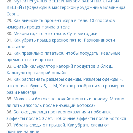
28.
Музей ненужных ВЕЩЕЙ. МУЗЕЙ ЗАБЫТЫХ СТАРЫХ
ВЕЩЕЙ (1)Однажды в мастерской у художника Владимира
Серг…
29.
Как вычислить процент жира в теле. 10 способов
измерить процент жира в теле
30.
Мезонити, что это такое. Суть методики
31.
Как убрать прыща красное пятно. Разновидности
постакне
32.
Как правильно питаться, чтобы похудеть. Реальные
аргументы за и против
33.
Онлайн калькулятор калорий продуктов и блюд..
Калькулятор калорий онлайн
34.
Как распознать размеры одежды. Размеры одежды –,
что значат буквы S, L, M, X и как разобраться в размерах
раз и навсегда
35.
Может ли ботокс не подействовать и почему. Можно
ли пить алкоголь после инъекций Ботокса?
36.
Ботокс для лица противопоказания и побочные
эффекты после 50 лет. Побочные эффекты после Ботокса
37.
Убрать следы от прыщей. Как убрать следы от
прыщей на лице