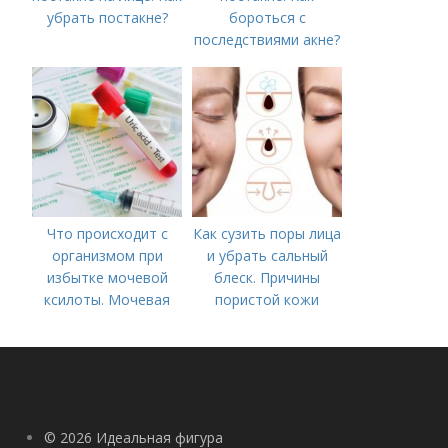
убрать постакне?
бороться с
последствиями акне?
Что происходит с
Как сузить поры лица
организмом при
и убрать сальный
избытке мочевой
блеск. Причины
ксилоты. Мочевая
пористой кожи
кислота в крови:
норма и отклонения
© 2026 Идеальная фигура