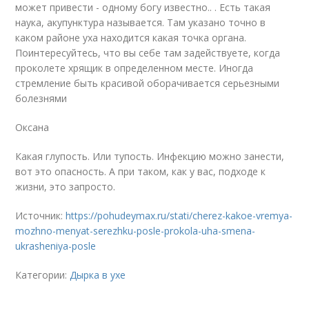
может привести - одному богу известно.. . Есть такая
наука, акупунктура называется. Там указано точно в
каком районе уха находится какая точка органа.
Поинтересуйтесь, что вы себе там задействуете, когда
проколете хрящик в определенном месте. Иногда
стремление быть красивой оборачивается серьезными
болезнями
Оксана
Какая глупость. Или тупость. Инфекцию можно занести,
вот это опасность. А при таком, как у вас, подходе к
жизни, это запросто.
Источник:
https://pohudeymax.ru/stati/cherez-kakoe-vremya-
mozhno-menyat-serezhku-posle-prokola-uha-smena-
ukrasheniya-posle
Категории:
Дырка в ухе