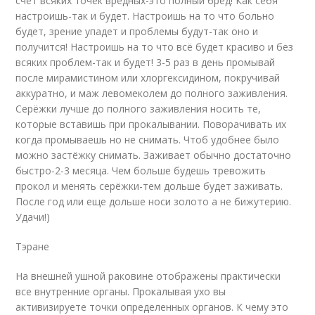
счет всяких точек вредных-это полный бред! Как себя
настроишь-так и будет. Настроишь на то что больно
будет, зрение упадет и проблемы будут-так оно и
получится! Настроишь на то что всё будет красиво и без
всяких проблем-так и будет! 3-5 раз в день промывай
после мирамистином или хлоргексидином, покручивай
аккуратно, и маж левомеколем до полного заживления.
Серёжки лучше до полного заживления носить те,
которые вставишь при прокалывании. Поворачивать их
когда промываешь но не снимать. Чтоб удобнее было
можно застёжку снимать. Заживает обычно достаточно
быстро-2-3 месяца. Чем больше будешь тревожить
прокол и менять серёжки-тем дольше будет заживать.
После год или еще дольше носи золото а не бижутерию.
Удачи!)
Тэране
На внешней ушной раковине отображены практически
все внутренние органы. Прокалывая ухо вы
активизируете точки определенных органов. К чему это