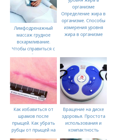
Определение жира в
организме. Способы
измерения уровня
Лимфодренажный
жира в организме
массаж грудное
вскармливание.
Чтобы справиться с
нагрубанием,
необходимо
предпринять
следующие действия:
Как избавиться от
Вращение на диске
шрамов после
здоровья. Простота
прыщей. Как убрать
использования и
рубцы от прыщей на
компактность
лице?