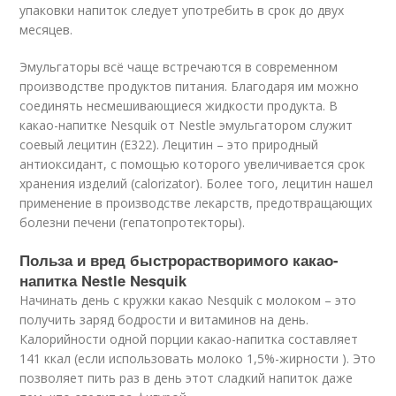
упаковки напиток следует употребить в срок до двух
месяцев.
Эмульгаторы всё чаще встречаются в современном
производстве продуктов питания. Благодаря им можно
соединять несмешивающиеся жидкости продукта. В
какао-напитке Nesquik от Nestle эмульгатором служит
соевый лецитин (Е322). Лецитин – это природный
антиоксидант, с помощью которого увеличивается срок
хранения изделий (calorizator). Более того, лецитин нашел
применение в производстве лекарств, предотвращающих
болезни печени (гепатопротекторы).
Польза и вред быстрорастворимого какао-
напитка Nestle Nesquik
Начинать день с кружки какао Nesquik с молоком – это
получить заряд бодрости и витаминов на день.
Калорийности одной порции какао-напитка составляет
141 ккал (если использовать молоко 1,5%-жирности ). Это
позволяет пить раз в день этот сладкий напиток даже