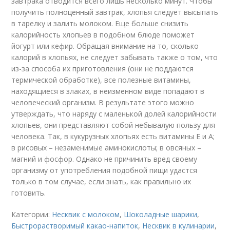
завтрака отводится всего лишь несколько минут. Чтобы
получить полноценный завтрак, хлопья следует высыпать
в тарелку и залить молоком. Еще больше снизить
калорийность хлопьев в подобном блюде поможет
йогурт или кефир. Обращая внимание на то, сколько
калорий в хлопьях, не следует забывать также о том, что
из-за способа их приготовления (они не поддаются
термической обработке), все полезные витамины,
находящиеся в злаках, в неизменном виде попадают в
человеческий организм. В результате этого можно
утверждать, что наряду с маленькой долей калорийности
хлопьев, они представляют собой небывалую пользу для
человека. Так, в кукурузных хлопьях есть витамины Е и А;
в рисовых – незаменимые аминокислоты; в овсяных –
магний и фосфор. Однако не причинить вред своему
организму от употребления подобной пищи удастся
только в том случае, если знать, как правильно их
готовить.
Категории:
Несквик с молоком
,
Шоколадные шарики
,
Быстрорастворимый какао-напиток
,
Несквик в кулинарии
,