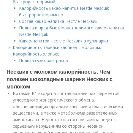
быстрорастворимый
Калорийность какао-напитка Nestle Nesquik
быстрорастворимого
Состав какао-напитка Нестле Несквик
Польза и вред быстрорастворимого какао-напитка
Nestle Nesquik
Какао-напиток Нестле Несквик в кулинарии
Калорийность тарелки хлопьев с молоком.
Калорийность хлопьев
Польза сухих завтраков
Несквик с молоком калорийность. Чем
полезен шоколадные шарики Несквик с
молоком
Витамин В1 входит в состав важнейших ферментов
углеводного и энергетического обмена,
обеспечивающих организм энергией и пластическими
веществами, а также метаболизма разветвленных
аминокислот. Недостаток этого витамина ведет к
серьезным нарушениям со стороны нервной,
пищеварительной и сердечно-сосудистой систем.