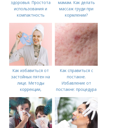
здоровья. Простота
мамам. Как делать
использования и
массаж груди при
компактность
кормлении?
Как избавиться от
Как справиться с
застойных пятен на
постакне.
лице. Методы
Избавление от
коррекции,
постакне: процедура
аппаратного лечения
акне и удаления
рубцов и шрамов
постакне