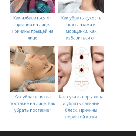
Как избавиться от
Как убрать сухость
прыщей на лице.
под глазами и
Причины прыщей на
морщинки. Как
лице
избавиться от
морщин под глазами:
косметологические
процедуры
Как убрать пятна
Как сузить поры лица
постакне на лице. Как
и убрать сальный
убрать постакне?
блеск. Причины
пористой кожи