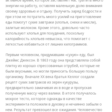
активное время, которое заставляет нас тратить много
энергии на работу, оставляя маленькую долю внимания
своему здоровью и отдыху. Получить заряд бодрости и
при этом не потратить много усилий на приготовление
еды помогут сухие завтраки (хлопья, снеки и мюсли),
залитые молоком. Кроме этого, довольно часто
используют хлопья для похудения, поскольку
калорийность хлопьев невысока, что помогает с
легкостью избавиться от лишних килограммов.
Первым человеком, придумавшим «сухую» еду, был
Джеймс Джексон. В 1863 году она представляла собой
плитку из хорошо спрессованных отрубей, которые не
были вкусными, но могли приносить большую пользу
организму. Вначале ХХ века братья Келлог создали
рецепт сухих завтраков из зерен кукурузы,
предварительно замачивая их в воде и пропуская
полученную массу через валики. В итоге получалось
мокрое тесто, которое однажды в качестве
эксперимента положили в духовку и нечаянно забыли о
нем. Результат превзошел все ожидания. Человечество