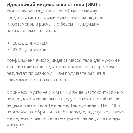
Идеальный индекс массы тела (ИМТ)
Учитывая разницу в мышечной массе между
среднестатистическими мужчиной и женщиной
(спортсменов в расчёт не берём), наилучшим
показателем считается:
20-22 для женщин;
23-25 для мужчин.
Коэффициент (число) индекса массы тела для мужчин и
женщин одинаков, однако программа интерпретирует
результат по разному — вы получаете расчёт в
зависимости от вашего пола.
К примеру, мужчине с ИМТ 18 и выше беспокоиться не о
чем, однако женщинам не следует снижать свой вес до
индекса массы тела 19 и ниже. Так мужчине с ИМТ 18,5
программа сообрит, что всё впорядке, а девушке с таким
же индексом массы тела она укажет на недостаточную
массу тела.