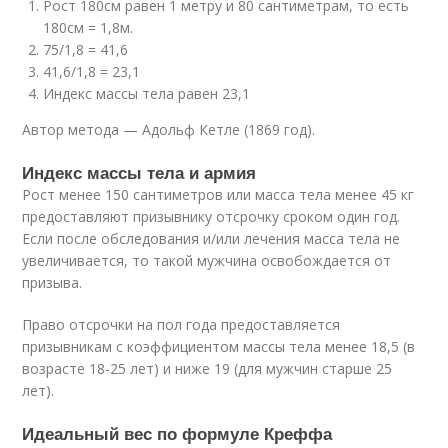
Рост 180см равен 1 метру и 80 сантиметрам, то есть
180см = 1,8м.
75/1,8 = 41,6
41,6/1,8 = 23,1
Индекс массы тела равен 23,1
Автор метода — Адольф Кетле (1869 год).
Индекс массы тела и армия
Рост менее 150 сантиметров или масса тела менее 45 кг
предоставляют призывнику отсрочку сроком один год.
Если после обследования и/или лечения масса тела не
увеличивается, то такой мужчина освобождается от
призыва.
Право отсрочки на пол года предоставляется
призывникам с коэффициентом массы тела менее 18,5 (в
возрасте 18-25 лет) и ниже 19 (для мужчин старше 25
лет).
Идеальный вес по формуле Креффа