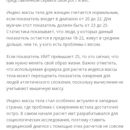
представленном сервисе свой рост и вес.
Индекс массы тела для женщин считается нормальным,
если показатель входит в диапазон от 20 до 22. Для
мужчин этот показатель должен быть от 23 до 25.
Статистика показывает, что люди, у которых данный
показатель остается в пределах 18-22, живут в среднем
дольше, чем те, у кого есть проблемы с весом.
Если показатель ИМТ превышает 25, то это сигнал, что
вам нужно менять свой образ жизни. Важно отметить,
что используемая формула для расчета индекса массы
тела может переоценить показатель ожирения для
людей атлетического сложения, поскольку вычисления не
учитывают мышечную массу.
Индекс массы тела стал особенно актуален в западных
странах, где проблема с ожирением встала достаточно
остро. В самом начале расчет имт разрабатывался для
социологических исследования, поэтому ставить
медицинский диагноз с помощью этих расчетов не совсем