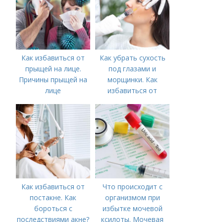
Как избавиться от
Как убрать сухость
прыщей на лице.
под глазами и
Причины прыщей на
морщинки. Как
лице
избавиться от
морщин под глазами:
косметологические
процедуры
Как избавиться от
Что происходит с
постакне. Как
организмом при
бороться с
избытке мочевой
последствиями акне?
ксилоты. Мочевая