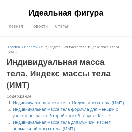
Идеальная фигура
Главная
Новости
Статьи
Главная
»
Новости
»
Индивидуальная масса тела. Индекс массы тела
(ИМТ)
Индивидуальная масса
тела. Индекс массы тела
(ИМТ)
Содержание
Индивидуальная масса тела. Индекс массы тела (ИМТ)
Индивидуальная масса тела формула для женщин с
учетом возраста. Второй способ. Индекс Кетле
Индивидуальная масса тела для мужчин. Расчет
нормальной массы тела (ИМТ)