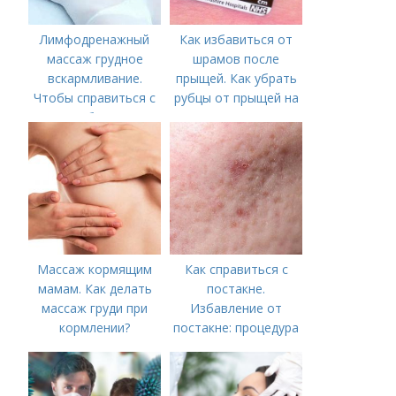
Лимфодренажный
Как избавиться от
массаж грудное
шрамов после
вскармливание.
прыщей. Как убрать
Чтобы справиться с
рубцы от прыщей на
нагрубанием,
лице?
необходимо
предпринять
следующие действия:
Массаж кормящим
Как справиться с
мамам. Как делать
постакне.
массаж груди при
Избавление от
кормлении?
постакне: процедура