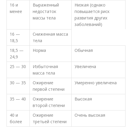
16 и
Выраженный
Низкая (однако
менее
недостаток
повышается риск
массы тела
развития других
заболеваний)
16 —
Сниженная масса
18,5
тела
18,5 —
Норма
Обычная
24,9
25 — 30
Избыточная
Увеличена
масса тела
30 — 35
Ожирение
Умеренно увеличена
первой степени
35 — 40
Ожирение
Высокая
второй степени
40 и
Ожирение
Очень высокая
более
третьей степени