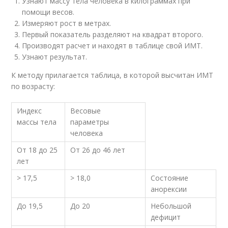
Узнают массу тела человека в килограммах при
помощи весов.
Измеряют рост в метрах.
Первый показатель разделяют на квадрат второго.
Производят расчет и находят в таблице свой ИМТ.
Узнают результат.
К методу прилагается таблица, в которой высчитан ИМТ
по возрасту:
Индекс
Весовые
массы тела
параметры
человека
От 18 до 25
От 26 до 46 лет
лет
> 17,5
> 18,0
Состояние
анорексии
До 19,5
До 20
Небольшой
дефицит