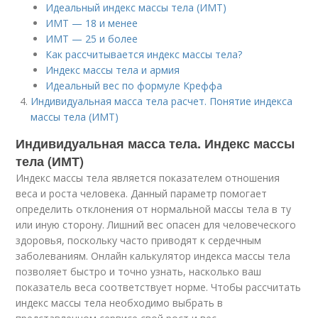
Идеальный индекс массы тела (ИМТ)
ИМТ — 18 и менее
ИМТ — 25 и более
Как рассчитывается индекс массы тела?
Индекс массы тела и армия
Идеальный вес по формуле Креффа
Индивидуальная масса тела расчет. Понятие индекса
массы тела (ИМТ)
Индивидуальная масса тела. Индекс массы
тела (ИМТ)
Индекс массы тела является показателем отношения
веса и роста человека. Данный параметр помогает
определить отклонения от нормальной массы тела в ту
или иную сторону. Лишний вес опасен для человеческого
здоровья, поскольку часто приводят к сердечным
заболеваниям. Онлайн калькулятор индекса массы тела
позволяет быстро и точно узнать, насколько ваш
показатель веса соответствует норме. Чтобы рассчитать
индекс массы тела необходимо выбрать в