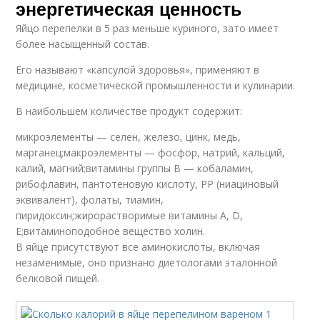
энергетическая ценность
Яйцо перепелки в 5 раз меньше куриного, зато имеет
более насыщенный состав.
Его называют «капсулой здоровья», применяют в
медицине, косметической промышленности и кулинарии.
В наибольшем количестве продукт содержит:
микроэлементы — селен, железо, цинк, медь,
марганец;макроэлементы — фосфор, натрий, кальций,
калий, магний;витамины группы B — кобаламин,
рибофлавин, пантотеновую кислоту, РР (ниациновый
эквивалент), фолаты, тиамин,
пиридоксин;жирорастворимые витамины A, D,
E;витаминоподобное вещество холин.
В яйце присутствуют все аминокислоты, включая
незаменимые, оно признано диетологами эталонной
белковой пищей.