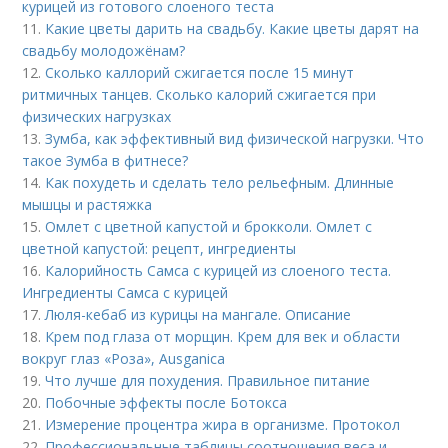
курицей из готового слоеного теста
11.
Какие цветы дарить на свадьбу. Какие цветы дарят на
свадьбу молодожёнам?
12.
Сколько каллорий сжигается после 15 минут
ритмичных танцев. Сколько калорий сжигается при
физических нагрузках
13.
Зумба, как эффективный вид физической нагрузки. Что
такое Зумба в фитнесе?
14.
Как похудеть и сделать тело рельефным. Длинные
мышцы и растяжка
15.
Омлет с цветной капустой и брокколи. Омлет с
цветной капустой: рецепт, ингредиенты
16.
Калорийность Самса с курицей из слоеного теста.
Ингредиенты Самса с курицей
17.
Люля-кебаб из курицы на мангале. Описание
18.
Крем под глаза от морщин. Крем для век и области
вокруг глаз «Роза», Ausganica
19.
Что лучше для похудения. Правильное питание
20.
Побочные эффекты после Ботокса
21.
Измерение процентра жира в организме. Протокол
22.
Профессиональные таблицы соотношения веса и