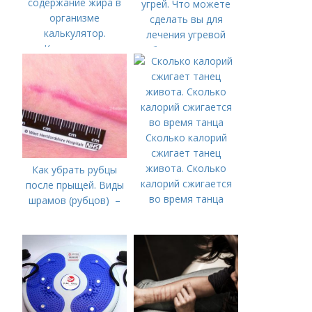
содержание жира в
угрей. Что можете
организме
сделать вы для
калькулятор.
лечения угревой
Калькулятор
болезни (акне)
процента жира в
теле
Сколько калорий
сжигает танец
живота. Сколько
Как убрать рубцы
калорий сжигается
после прыщей. Виды
во время танца
шрамов (рубцов) –