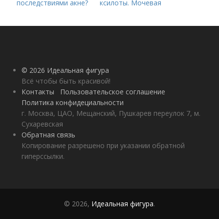
последствиями акне?
ксилоты. Мочевая
кислота в крови:
норма и отклонения
© 2026 Идеальная фигура
Всё чтобы быть красивой!
Контакты
Пользовательское соглашение
Политика конфидециальности
г. Москва, ЦАО, Мещанский, Пушкарев переулок 7, м.
Сухаревская
Обратная связь
Копирование разрешено при указании обратной
гиперссылки.
© 2026,
Идеальная фигура
.