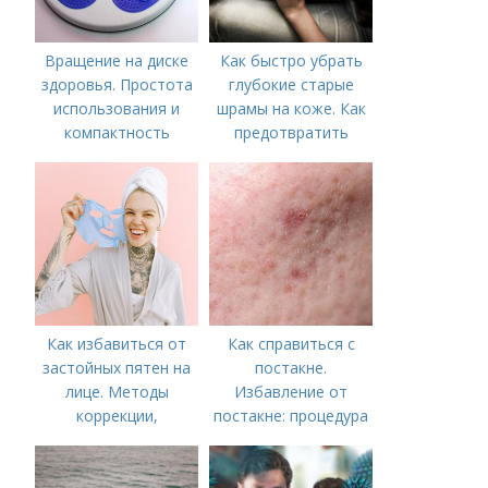
Вращение на диске
Как быстро убрать
здоровья. Простота
глубокие старые
использования и
шрамы на коже. Как
компактность
предотвратить
появление шрамов
Как избавиться от
Как справиться с
застойных пятен на
постакне.
лице. Методы
Избавление от
коррекции,
постакне: процедура
аппаратного лечения
акне и удаления
рубцов и шрамов