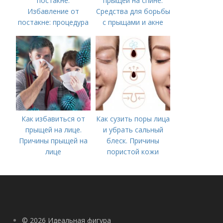
постакне.
прыщей на спине.
Избавление от
Средства для борьбы
постакне: процедура
с прыщами и акне
Как избавиться от
Как сузить поры лица
прыщей на лице.
и убрать сальный
Причины прыщей на
блеск. Причины
лице
пористой кожи
© 2026 Идеальная фигура