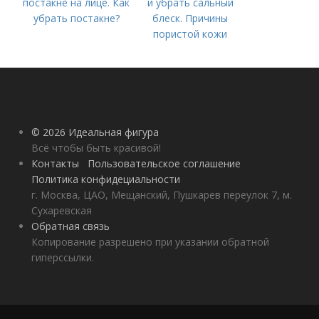
постакне на лице. Как
и убрать сальный
убрать постакне?
блеск. Причины
пористой кожи
© 2026 Идеальная фигура
Всё чтобы быть красивой!
Контакты
Пользовательское соглашение
Политика конфидециальности
г. Москва, ЦАО, Мещанский, Пушкарев переулок 7, м.
Сухаревская
Обратная связь
Копирование разрешено при указании обратной
гиперссылки.