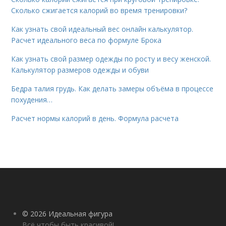
Сколько сжигается калорий во время тренировки?
Как узнать свой идеальный вес онлайн калькулятор.
Расчет идеального веса по формуле Брока
Как узнать свой размер одежды по росту и весу женской.
Калькулятор размеров одежды и обуви
Бедра талия грудь. Как делать замеры объёма в процессе
похудения…
Расчет нормы калорий в день. Формула расчета
© 2026 Идеальная фигура
Всё чтобы быть красивой!