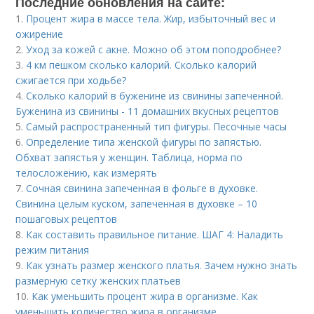
Последние обновления на сайте:
1.
Процент жира в массе тела. Жир, избыточный вес и
ожирение
2.
Уход за кожей с акне. Можно об этом поподробнее?
3.
4 км пешком сколько калорий. Сколько калорий
сжигается при ходьбе?
4.
Сколько калорий в буженине из свинины запеченной.
Буженина из свинины - 11 домашних вкусных рецептов
5.
Самый распространенный тип фигуры. Песочные часы
6.
Определение типа женской фигуры по запястью.
Обхват запястья у женщин. Таблица, норма по
телосложению, как измерять
7.
Сочная свинина запеченная в фольге в духовке.
Свинина целым куском, запеченная в духовке – 10
пошаговых рецептов
8.
Как составить правильное питание. ШАГ 4: Наладить
режим питания
9.
Как узнать размер женского платья. Зачем нужно знать
размерную сетку женских платьев
10.
Как уменьшить процент жира в организме. Как
уменьшить количество жира в организме