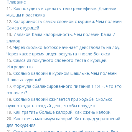
Плавание
11.
Как похудеть и сделать тело рельефным. Длинные
мышцы и растяжка
12.
Калорийность самсы слоеной с курицей. Чем полезен
Самса с курицей
13.
7 злаков Каша калорийность. Чем полезен Каша 7
злаков
14.
Через сколько Ботокс начинает действовать на лбу.
Через какое время виден результат после ботокса
15.
Самса из покупного слоеного теста с курицей.
Ингредиенты
16.
Сколько калорий в курином шашлыке. Чем полезен
Шашлык куриный
17.
Формула сбалансированного питания 1:1:4 –, что это
означает?
18.
Сколько калорий сжигается при ходьбе. Сколько
нужно ходить каждый день, чтобы похудеть
19.
Как тратить больше калорий. Как сжечь калори.
20.
Как сжечь максимум калорий. Хит-парад упражнений
для похудения
21.
Снижаем вес с помощью утренней физзарядки. Диета