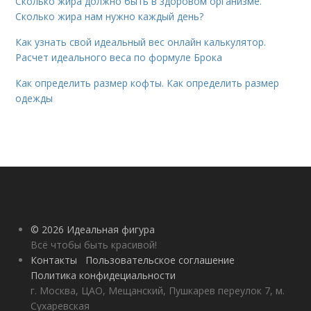
Сколько жира должно быть в здоровом организме.
Сколько жира нам нужно каждый день?
Как узнать свой идеальный вес онлайн калькулятор.
Расчет идеального веса по формуле Брока
Как определить размер кофты. Как определить размер
одежды
© 2026 Идеальная фигура
Всё чтобы быть красивой!
Контакты
Пользовательское соглашение
Политика конфидециальности
г. Москва, ЦАО, Мещанский, Пушкарев переулок 7, м.
Сухаревская