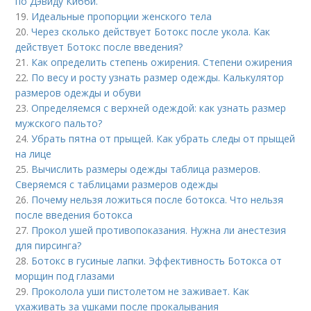
по Дэвиду Кибби.
19.
Идеальные пропорции женского тела
20.
Через сколько действует Ботокс после укола. Как
действует Ботокс после введения?
21.
Как определить степень ожирения. Степени ожирения
22.
По весу и росту узнать размер одежды. Калькулятор
размеров одежды и обуви
23.
Определяемся с верхней одеждой: как узнать размер
мужского пальто?
24.
Убрать пятна от прыщей. Как убрать следы от прыщей
на лице
25.
Вычислить размеры одежды таблица размеров.
Сверяемся с таблицами размеров одежды
26.
Почему нельзя ложиться после ботокса. Что нельзя
после введения ботокса
27.
Прокол ушей противопоказания. Нужна ли анестезия
для пирсинга?
28.
Ботокс в гусиные лапки. Эффективность Ботокса от
морщин под глазами
29.
Проколола уши пистолетом не заживает. Как
ухаживать за ушками после прокалывания