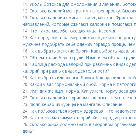
11.
Уколы ботокса для омоложения и лечения.. Ботокс
12.
Сколько калорий мы тратим на тренировку. Высо
13.
Сколько калорий сжигает танец хип-хоп. Фристайл,
направлений, которые сжигают калории и помогают 
14.
Что такое мезоботокс для лица. Ксеомин
15.
Как определить размер одежды мужчины по росту 
мужчине подобрать себе одежду гораздо проще, чем
16.
Как выбрать женские брюки. Как выбрать идеальн
17.
Объем талии бедер груди. Измеряем обхват груди
18.
Таблица расхода калорий при различных видах дея
калорий при разных видах деятельности?
19.
Как выбрать идеальные брюки. Как правильно выб
20.
Какой у вас гормональный сбой. Норма и патолог
21.
Имт для женщин норма. Как узнать норму веса для
22.
Сколько калорий в курином шашлыке. Чем полезе
23.
Люля-кебаб из курицы на мангале. Описание
24.
Как пользоваться кругом здоровья. Что недопуст
25.
Как сжечь максимум калорий. Хит-парад упражнен
26.
Сколько жира должно быть в здоровом организме
день?