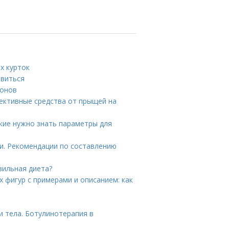
х курток
авиться
донов
ективные средства от прыщей на
кие нужно знать параметры для
ки. Рекомендации по составлению
вильная диета?
 фигур с примерами и описанием: как
и тела. Ботулинотерапия в