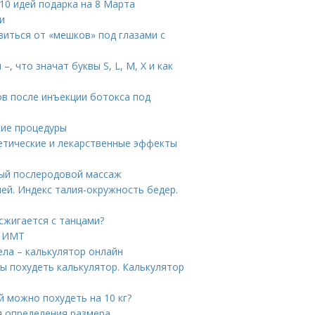
10 идей подарка на 8 Марта
и
авиться от «мешков» под глазами с
 что значат буквы S, L, M, X и как
ов после инъекции ботокса под
кие процедуры
етические и лекарственные эффекты
ный послеродовой массаж
ей. Индекс талия-окружность бедер.
сжигается с танцами?
т ИМТ
ела – калькулятор онлайн
ы похудеть калькулятор. Калькулятор
ей можно похудеть на 10 кг?
ля определения размера