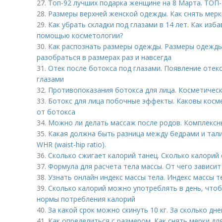
27.
Топ-92 лучших подарка женщине на 8 Марта. ТОП-
28.
Размеры верхней женской одежды. Как снять мерк
29.
Как убрать складки под глазами в 14 лет. Как изб
помощью косметологии?
30.
Как распознать размеры одежды. Размеры одежды –,
разобраться в размерах раз и навсегда
31.
Отек после ботокса под глазами. Появление отек
глазами
32.
Противопоказания ботокса для лица. Косметичес
33.
Ботокс для лица побочные эффекты. Каковы косм
от ботокса
34.
Можно ли делать массаж после родов. Комплекс
35.
Какая должна быть разница между бедрами и тали
WHR (waist-hip ratio).
36.
Сколько сжигает калорий танец. Сколько калорий 
37.
Формула для расчета тела массы. От чего зависи
38.
Узнать онлайн индекс массы тела. Индекс массы т
39.
Сколько калорий можно употреблять в день, чтоб
нормы потребления калорий
40.
За какой срок можно скинуть 10 кг. За сколько дн
41.
Как определиться с размером. Как снять мерки д