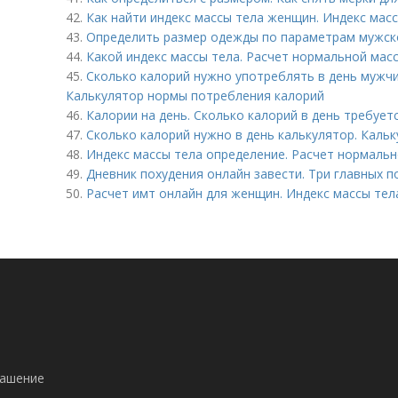
42.
Как найти индекс массы тела женщин. Индекс мас
43.
Определить размер одежды по параметрам мужско
44.
Какой индекс массы тела. Расчет нормальной мас
45.
Сколько калорий нужно употреблять в день мужчи
Калькулятор нормы потребления калорий
46.
Калории на день. Сколько калорий в день требуе
47.
Сколько калорий нужно в день калькулятор. Каль
48.
Индекс массы тела определение. Расчет нормальн
49.
Дневник похудения онлайн завести. Три главных п
50.
Расчет имт онлайн для женщин. Индекс массы тел
лашение