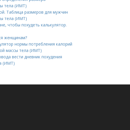
сы тела (ИМТ)
й. Таблица размеров для мужчин
сы тела (ИМТ)
не, чтобы похудеть калькулятор.
тся женщинам?
кулятор нормы потребления калорий
ой массы тела (ИМТ)
овода вести дневник похудения
а (ИМТ)