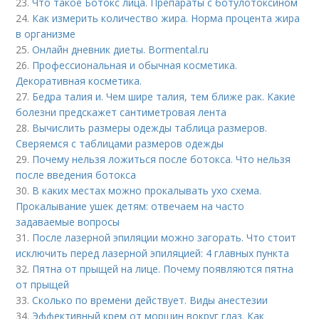
23.
Что такое Ботокс лица. Препараты с ботулотоксином
24.
Как измерить количество жира. Норма процента жира
в организме
25.
Онлайн дневник диеты. Bormental.ru
26.
Профессиональная и обычная косметика.
Декоративная косметика.
27.
Бедра талия и. Чем шире талия, тем ближе рак. Какие
болезни предскажет сантиметровая лента
28.
Вычислить размеры одежды таблица размеров.
Сверяемся с таблицами размеров одежды
29.
Почему нельзя ложиться после ботокса. Что нельзя
после введения ботокса
30.
В каких местах можно прокалывать ухо схема.
Прокалывание ушек детям: отвечаем на часто
задаваемые вопросы
31.
После лазерной эпиляции можно загорать. Что стоит
исключить перед лазерной эпиляцией: 4 главных пункта
32.
Пятна от прыщей на лице. Почему появляются пятна
от прыщей
33.
Сколько по времени действует. Виды анестезии
34.
Эффективный крем от морщин вокруг глаз. Как