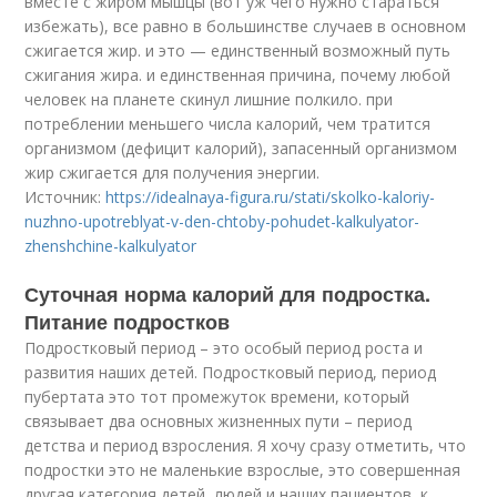
вместе с жиром мышцы (вот уж чего нужно стараться
избежать), все равно в большинстве случаев в основном
сжигается жир. и это — единственный возможный путь
сжигания жира. и единственная причина, почему любой
человек на планете скинул лишние полкило. при
потреблении меньшего числа калорий, чем тратится
организмом (дефицит калорий), запасенный организмом
жир сжигается для получения энергии.
Источник:
https://idealnaya-figura.ru/stati/skolko-kaloriy-
nuzhno-upotreblyat-v-den-chtoby-pohudet-kalkulyator-
zhenshchine-kalkulyator
Суточная норма калорий для подростка.
Питание подростков
Подростковый период – это особый период роста и
развития наших детей. Подростковый период, период
пубертата это тот промежуток времени, который
связывает два основных жизненных пути – период
детства и период взросления. Я хочу сразу отметить, что
подростки это не маленькие взрослые, это совершенная
другая категория детей, людей и наших пациентов, к