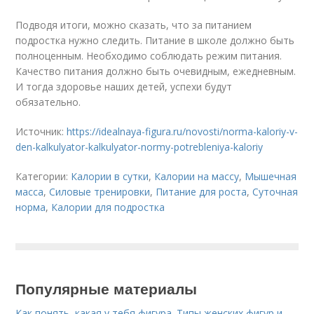
Подводя итоги, можно сказать, что за питанием
подростка нужно следить. Питание в школе должно быть
полноценным. Необходимо соблюдать режим питания.
Качество питания должно быть очевидным, ежедневным.
И тогда здоровье наших детей, успехи будут
обязательно.
Источник:
https://idealnaya-figura.ru/novosti/norma-kaloriy-v-
den-kalkulyator-kalkulyator-normy-potrebleniya-kaloriy
Категории:
Калории в сутки
,
Калории на массу
,
Мышечная
масса
,
Силовые тренировки
,
Питание для роста
,
Суточная
норма
,
Калории для подростка
Популярные материалы
Как понять, какая у тебя фигура. Типы женских фигур и