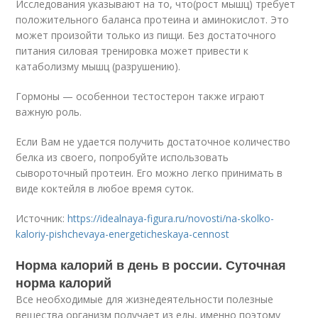
Исследования указывают на то, что(рост мышц) требует
положительного баланса протеина и аминокислот. Это
может произойти только из пищи. Без достаточного
питания силовая тренировка может привести к
катаболизму мышц (разрушению).
Гормоны — особеннои тестостерон также играют
важную роль.
Если Вам не удается получить достаточное количество
белка из своего, попробуйте использовать
сывороточный протеин. Его можно легко принимать в
виде коктейля в любое время суток.
Источник:
https://idealnaya-figura.ru/novosti/na-skolko-
kaloriy-pishchevaya-energeticheskaya-cennost
Норма калорий в день в россии. Суточная
норма калорий
Все необходимые для жизнедеятельности полезные
вещества организм получает из еды, именно поэтому