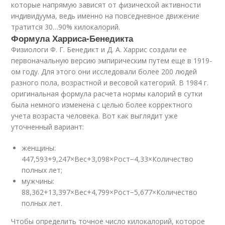
которые напрямую зависят от физической активности
индивидуума, ведь именно на повседневное движение
тратится 30…90% килокалорий.
Формула Харриса-Бенедикта
Физиологи Ф. Г. Бенедикт и Д. А. Харрис создали ее
первоначальную версию эмпирическим путем еще в 1919-
ом году. Для этого они исследовали более 200 людей
разного пола, возрастной и весовой категорий. В 1984 г.
оригинальная формула расчета нормы калорий в сутки
была немного изменена с целью более корректного
учета возраста человека. Вот как выглядит уже
уточненный вариант:
женщины:
447,593+9,247×Вес+3,098×Рост−4,33×Количество
полных лет;
мужчины:
88,362+13,397×Вес+4,799×Рост−5,677×Количество
полных лет.
Чтобы определить точное число килокалорий, которое