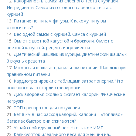
12.
Калорийность Самса из слоеного теста с курицей.
Ингредиенты Самса из готового слоёного теста с
курицей
13.
Питание по типам фигуры. К какому типу вы
относитесь?
14.
Вес одной самсы с курицей. Самса с курицей
15.
Омлет с цветной капустой и брокколи. Омлет с
цветной капустой: рецепт, ингредиенты
16.
Диетический шашлык из курицы. Диетический шашлык:
3 вкусных рецепта
17.
Можно ли шашлык правильном питании. Шашлык при
правильном питании
18.
Кардиотренировки с таблицами затрат энергии. Что
полезного дают кардиотренировки
19.
Диск здоровья сколько сжигает калорий. Физические
нагрузки
20.
ТОП препаратов для похудения.
21.
Бег 8 км в час расход калорий. Калории – «топливо»
бега: как быстро они сжигаются?
22.
Узнай свой идеальный вес. Что такое ИМТ
23.
Калькулятор идеального веса для женщин на..