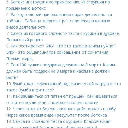
5.
Ботокс инструкция по применению. Инструкция по
применению Ботокс
6.
Расход калорий при различных видах деятельности
таблица. Таблица энергозатрат человека различных
видов деятельности
7.
Самса из готового слоёного теста с курицей в духовке.
Пошаговый рецепт
8.
Как вести расчет БЖУ. Что это такое и зачем нужно?
БЖУ - это общепринятое сокращение от сочетания
"белки, жиры,
9.
Топ-100 лучших подарков девушке на 8 марта. Каким
должен быть подарок на 8 марта и каким не должен
быть?
10.
Зумба, как эффективный вид физической нагрузки. Что
такое Зумба в фитнесе?
11.
Как избавиться от пятен от прыщей. Как избавиться
от пятен после акне с помощью косметологии
12.
Через сколько Ботокс начинает действовать на лбу.
Через какое время виден результат после ботокса
13.
Самса из слоеного теста с курицей. Классическая
самса с курицей (оригинальный рецепт теста)