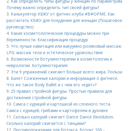
2.
Как определить типы фигуры у женщин по параметрам.
Почему важно определить тип своей фигуры?
3.
Калькулятор КБЖУ от фитнес-клуба #ВФОРМЕ. Как
рассчитать КБЖУ для похудения для женщин (Пошаговое
руководство)
4.
Какие косметологические процедуры можно при
беременности. Классификация процедур
5.
Что лучше кавитация или вакуумно-роликовый массаж.
LPG: массаж тела и эстетическое удовольствие
6.
Возможности ботулинотерапии в косметологии и
неврологии. Ботулинотерапия
7.
Эти 9 упражнений сжигают больше всего жира. Польза
8.
Балет Сожженные калории и информация о фитнесе.
Что же такое Body Ballet и с чем его «едят»?
9.
25 правил стройной фигуры. Простые правила для
достижения стройной фигуры
10.
Самса с курицей и картошкой из слоеного теста.
Самса с курицей, грибами и картофелем в духовке
11.
Сколько калорий сжигает Dance Dance Revolution.
Сколько калорий сжигается с танцами?
12.
Противопоказания для ботокса. Ботокс 100 -