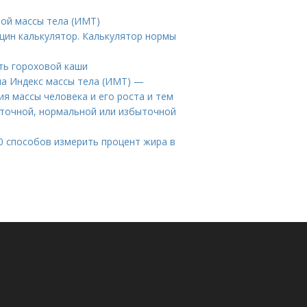
ной массы тела (ИМТ)
щин калькулятор. Калькулятор нормы
ть гороховой каши
ла Индекс массы тела (ИМТ) —
я массы человека и его роста и тем
аточной, нормальной или избыточной
10 способов измерить процент жира в