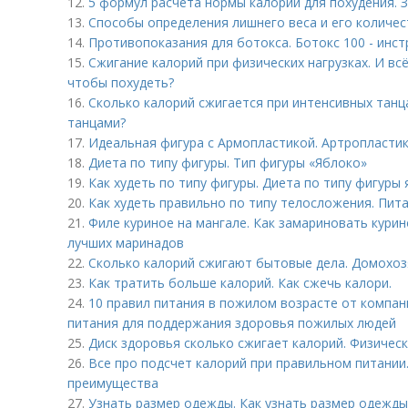
12.
5 формул расчета нормы калорий для похудения.
13.
Способы определения лишнего веса и его количе
14.
Противопоказания для ботокса. Ботокс 100 - инс
15.
Сжигание калорий при физических нагрузках. И вс
чтобы похудеть?
16.
Сколько калорий сжигается при интенсивных танца
танцами?
17.
Идеальная фигура с Армопластикой. Артропластика
18.
Диета по типу фигуры. Тип фигуры «Яблоко»
19.
Как худеть по типу фигуры. Диета по типу фигуры 
20.
Как худеть правильно по типу телосложения. Пит
21.
Филе куриное на мангале. Как замариновать кури
лучших маринадов
22.
Сколько калорий сжигают бытовые дела. Домохозя
23.
Как тратить больше калорий. Как сжечь калори.
24.
10 правил питания в пожилом возрасте от компани
питания для поддержания здоровья пожилых людей
25.
Диск здоровья сколько сжигает калорий. Физическ
26.
Все про подсчет калорий при правильном питании
преимущества
27.
Узнать размер одежды. Как узнать размер одежды