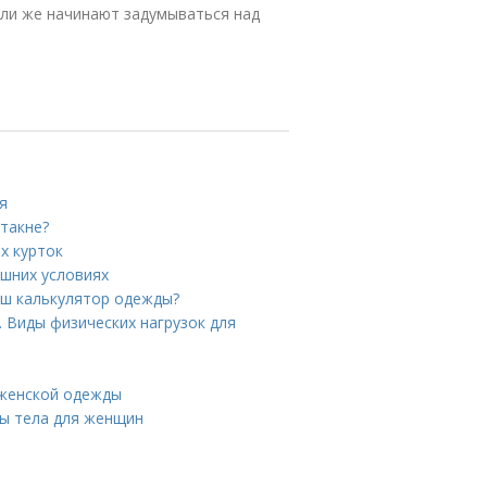
или же начинают задумываться над
я
стакне?
х курток
ашних условиях
аш калькулятор одежды?
. Виды физических нагрузок для
 женской одежды
сы тела для женщин