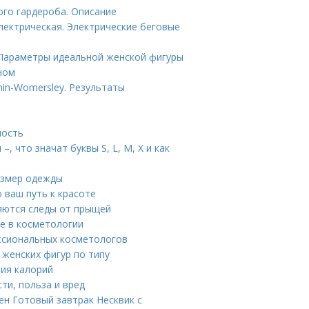
ого гардероба. Описание
лектрическая. Электрические беговые
. Параметры идеальной женской фигуры
ном
in-Womersley. Результаты
ность
 что значат буквы S, L, M, X и как
размер одежды
 ваш путь к красоте
ляются следы от прыщей
ие в косметологии
ссиональных косметологов
женских фигур по типу
ния калорий
ти, польза и вред
ен Готовый завтрак Несквик с