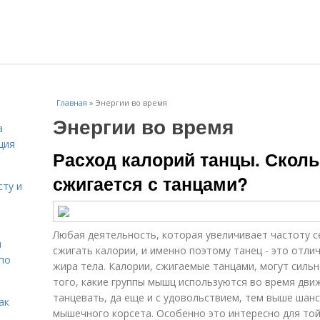
Главная
»
Энергии во время
Энергии во время
а
ция
Расход калорий танцы. Сколь
сжигается с танцами?
сту и
Любая деятельность, которая увеличивает частоту 
н
сжигать калории, и именно поэтому танец - это отли
 по
жира тела. Калории, сжигаемые танцами, могут силь
того, какие группы мышц используются во время дви
танцевать, да еще и с удовольствием, тем выше шан
ак
мышечного корсета. Особенно это интересно для той