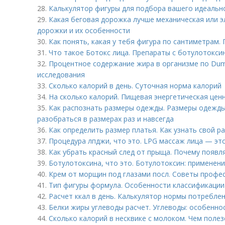
28.
Калькулятор фигуры для подбора вашего идеальн
29.
Какая беговая дорожка лучше механическая или э
дорожки и их особенности
30.
Как понять, какая у тебя фигура по сантиметрам
31.
Что такое Ботокс лица. Препараты с ботулотокси
32.
Процентное содержание жира в организме по Dum
исследования
33.
Сколько калорий в день. Суточная норма калорий
34.
На сколько калорий. Пищевая энергетическая цен
35.
Как распознать размеры одежды. Размеры одежды –,
разобраться в размерах раз и навсегда
36.
Как определить размер платья. Как узнать свой 
37.
Процедура лпджи, что это. LPG массаж лица — это
38.
Как убрать красный след от прыща. Почему появ
39.
Ботулотоксина, что это. Ботулотоксин: применен
40.
Крем от морщин под глазами посл. Советы профе
41.
Тип фигуры формула. Особенности классификации 
42.
Расчет ккал в день. Калькулятор нормы потребле
43.
Белки жиры углеводы расчет. Углеводы: особеннос
44.
Сколько калорий в несквике с молоком. Чем полез