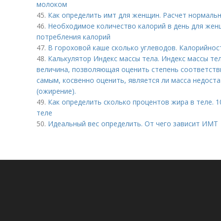
молоком
45.
Как определить имт для женщин. Расчет нормаль
46.
Необходимое количество калорий в день для жен
потребления калорий
47.
В гороховой каше сколько углеводов. Калорийнос
48.
Калькулятор Индекс массы тела. Индекс массы те
величина, позволяющая оценить степень соответстви
самым, косвенно оценить, является ли масса недост
(ожирение).
49.
Как определить сколько процентов жира в теле. 
теле
50.
Идеальный вес определить. От чего зависит ИМТ