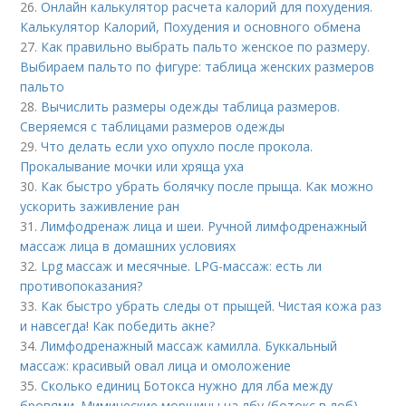
26.
Онлайн калькулятор расчета калорий для похудения.
Калькулятор Калорий, Похудения и основного обмена
27.
Как правильно выбрать пальто женское по размеру.
Выбираем пальто по фигуре: таблица женских размеров
пальто
28.
Вычислить размеры одежды таблица размеров.
Сверяемся с таблицами размеров одежды
29.
Что делать если ухо опухло после прокола.
Прокалывание мочки или хряща уха
30.
Как быстро убрать болячку после прыща. Как можно
ускорить заживление ран
31.
Лимфодренаж лица и шеи. Ручной лимфодренажный
массаж лица в домашних условиях
32.
Lpg массаж и месячные. LPG-массаж: есть ли
противопоказания?
33.
Как быстро убрать следы от прыщей. Чистая кожа раз
и навсегда! Как победить акне?
34.
Лимфодренажный массаж камилла. Буккальный
массаж: красивый овал лица и омоложение
35.
Сколько единиц Ботокса нужно для лба между
бровями. Мимические морщины на лбу (ботокс в лоб)