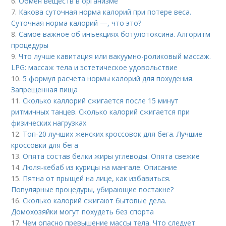
6.
Обмен веществ в организме
7.
Какова суточная норма калорий при потере веса.
Суточная норма калорий —, что это?
8.
Самое важное об инъекциях ботулотоксина. Алгоритм
процедуры
9.
Что лучше кавитация или вакуумно-роликовый массаж.
LPG: массаж тела и эстетическое удовольствие
10.
5 формул расчета нормы калорий для похудения.
Запрещенная пища
11.
Сколько каллорий сжигается после 15 минут
ритмичных танцев. Сколько калорий сжигается при
физических нагрузках
12.
Топ-20 лучших женских кроссовок для бега. Лучшие
кроссовки для бега
13.
Опята состав белки жиры углеводы. Опята свежие
14.
Люля-кебаб из курицы на мангале. Описание
15.
Пятна от прыщей на лице, как избавиться.
Популярные процедуры, убирающие постакне?
16.
Сколько калорий сжигают бытовые дела.
Домохозяйки могут похудеть без спорта
17.
Чем опасно превышение массы тела. Что следует