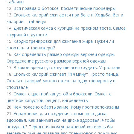
таблицы
12.
Вся правда о ботоксе. Косметические процедуры
13.
Сколько калорий сжигается при беге н. Ходьба, бег и
калории – таблицы
14.
Диетическая самса с курицей на пресном тесте. Самса
с курицей в духовке
15.
Кардиотренировки для сжигания жира. Нужен ли
спортзал и тренажеры?
16.
Как определить размер одежды верхней одежды.
Определение русского размера верхней одежды
17.
В какое время суток лучше всего худеть. Утро: «за»
18.
Сколько калорий сжигает 114 минут Просто танца.
Сколько калорий можно сжечь за одну тренировку в
спортзале
19.
Омлет с цветной капустой и брокколи. Омлет с
цветной капустой: рецепт, ингредиенты
20.
Чем полезно обертывание. Кому противопоказаны
21.
Упражнения для похудения с помощью диска
здоровья. Как заниматься на диске здоровья, чтобы
похудеть? Перед началом упражнений хотелось бы
выделить общие правила для тренировок с помощью