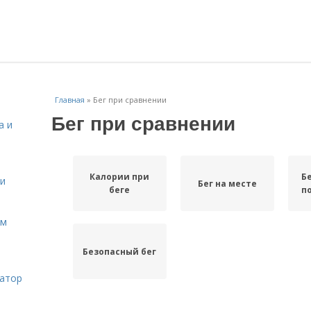
Главная
»
Бег при сравнении
Бег при сравнении
а и
Калории при
Б
 и
Бег на месте
беге
п
ом
Безопасный бег
затор