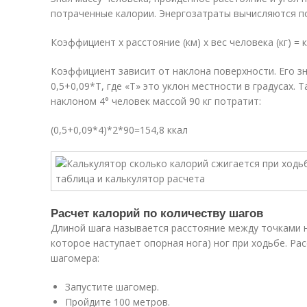
потраченные калории. Энергозатраты вычисляются п
Коэффициент х расстояние (км) х вес человека (кг) = 
Коэффициент зависит от наклона поверхности. Его 
0,5+0,09*Т, где «Т» это уклон местности в градусах. Т
наклоном 4° человек массой 90 кг потратит:
(0,5+0,09*4)*2*90=154,8 ккал
Расчет калорий по количеству шагов
Длиной шага называется расстояние между точками н
которое наступает опорная нога) ног при ходьбе. Р
шагомера:
Запустите шагомер.
Пройдите 100 метров.