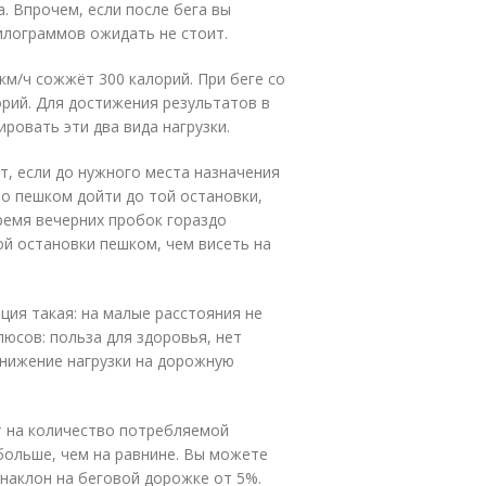
а. Впрочем, если после бега вы
илограммов ожидать не стоит.
км/ч сожжёт 300 калорий. При беге со
орий. Для достижения результатов в
ровать эти два вида нагрузки.
т, если до нужного места назначения
но пешком дойти до той остановки,
ремя вечерних пробок гораздо
й остановки пешком, чем висеть на
ия такая: на малые расстояния не
люсов: польза для здоровья, нет
снижение нагрузки на дорожную
т на количество потребляемой
 больше, чем на равнине. Вы можете
 наклон на беговой дорожке от 5%.