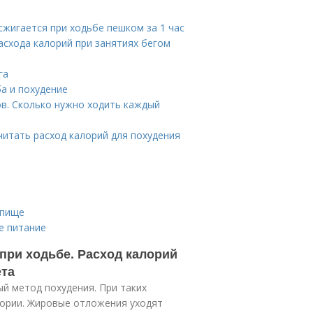
сжигается при ходьбе пешком за 1 час
асхода калорий при занятиях бегом
га
ба и похудение
ов. Сколько нужно ходить каждый
читать расход калорий для похудения
 пище
е питание
при ходьбе. Расход калорий
ета
ый метод похудения. При таких
лории. Жировые отложения уходят