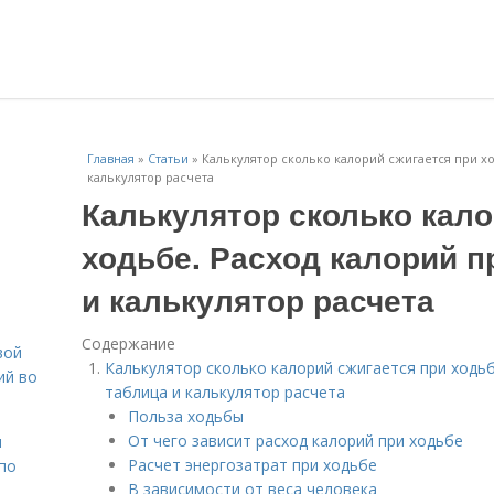
Главная
»
Статьи
»
Калькулятор сколько калорий сжигается при хо
калькулятор расчета
Калькулятор сколько кало
ходьбе. Расход калорий п
и калькулятор расчета
Содержание
вой
Калькулятор сколько калорий сжигается при ходьб
ий во
таблица и калькулятор расчета
Польза ходьбы
От чего зависит расход калорий при ходьбе
н
Расчет энергозатрат при ходьбе
 по
В зависимости от веса человека