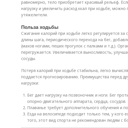
равномерно, тело приобретает красивый рельеф. Ес
нагрузку и увеличить расход ккал при ходьбе, можно
утяжелители.
Польза ходьбы
Сжигание калорий при ходьбе легко регулируется за 
длины шага, периодического перехода на бег, добав
(махов ногами, пеших прогулок с палками и т.д.). Орг
перегружается. Увеличивается выносливость, улучша
сосуды.
Потеря калорий при ходьбе стабильна, легко вычисл
поддается прогнозированию. Преимущества перед др
нагрузки:
Бег дает нагрузку на позвоночник и ноги. Бег пр
опорно-двигательного аппарата, сердца, сосудов.
Плаванье требует дополнительного обучения и по
Езда на велосипеде подходит только тем, у кого е
того, этот вид спорта не рекомендован людям с 