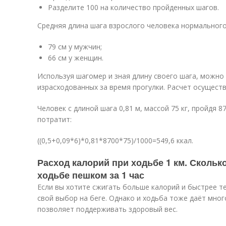
Разделите 100 на количество пройденных шагов.
Средняя длина шага взрослого человека нормального
79 см у мужчин;
66 см у женщин.
Используя шагомер и зная длину своего шага, можно
израсходованных за время прогулки. Расчет осущест
Человек с длиной шага 0,81 м, массой 75 кг, пройдя 87
потратит:
((0,5+0,09*6)*0,81*8700*75)/1000=549,6 ккал.
Расход калорий при ходьбе 1 км. Скольк
ходьбе пешком за 1 час
Если вы хотите сжигать больше калорий и быстрее те
свой выбор на беге. Однако и ходьба тоже даёт мно
позволяет поддерживать здоровый вес.