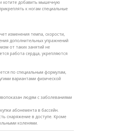
ли хотите добавить мышечную
 прикреплять к ногам специальные
счет изменения темпа, скорости,
ления дополнительных упражнений
анизм от таких занятий не
ется работа сердца, укрепляются
яется по специальным формулам,
угими вариантами физической
отивопоказан людям с заболеваниями
купки абонемента в бассейн.
сть снаряжение в доступе. Кроме
больными коленями.