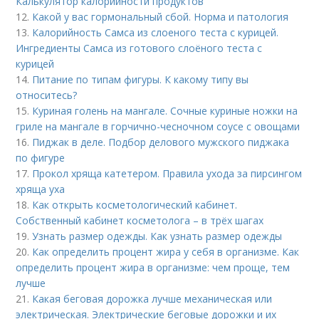
Калькулятор калорийности продуктов
12.
Какой у вас гормональный сбой. Норма и патология
13.
Калорийность Самса из слоеного теста с курицей.
Ингредиенты Самса из готового слоёного теста с
курицей
14.
Питание по типам фигуры. К какому типу вы
относитесь?
15.
Куриная голень на мангале. Сочные куриные ножки на
гриле на мангале в горчично-чесночном соусе с овощами
16.
Пиджак в деле. Подбор делового мужского пиджака
по фигуре
17.
Прокол хряща катетером. Правила ухода за пирсингом
хряща уха
18.
Как открыть косметологический кабинет.
Собственный кабинет косметолога – в трёх шагах
19.
Узнать размер одежды. Как узнать размер одежды
20.
Как определить процент жира у себя в организме. Как
определить процент жира в организме: чем проще, тем
лучше
21.
Какая беговая дорожка лучше механическая или
электрическая. Электрические беговые дорожки и их