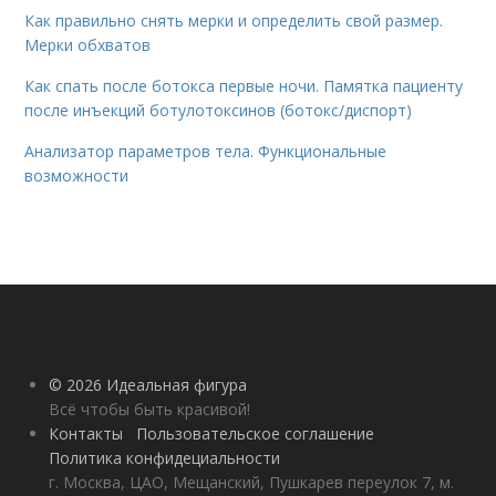
Как правильно снять мерки и определить свой размер.
Мерки обхватов
Как спать после ботокса первые ночи. Памятка пациенту
после инъекций ботулотоксинов (ботокс/диспорт)
Анализатор параметров тела. Функциональные
возможности
© 2026 Идеальная фигура
Всё чтобы быть красивой!
Контакты
Пользовательское соглашение
Политика конфидециальности
г. Москва, ЦАО, Мещанский, Пушкарев переулок 7, м.