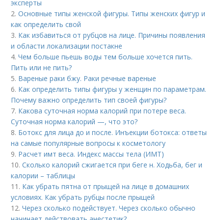
эксперты
2.
Основные типы женской фигуры. Типы женских фигур и
как определить свой
3.
Как избавиться от рубцов на лице. Причины появления
и области локализации постакне
4.
Чем больше пьешь воды тем больше хочется пить.
Пить или не пить?
5.
Вареные раки бжу. Раки речные вареные
6.
Как определить типы фигуры у женщин по параметрам.
Почему важно определить тип своей фигуры?
7.
Какова суточная норма калорий при потере веса.
Суточная норма калорий —, что это?
8.
Ботокс для лица до и после. Инъекции ботокса: ответы
на самые популярные вопросы к косметологу
9.
Расчет имт веса. Индекс массы тела (ИМТ)
10.
Сколько калорий сжигается при беге н. Ходьба, бег и
калории – таблицы
11.
Как убрать пятна от прыщей на лице в домашних
условиях. Как убрать рубцы после прыщей
12.
Через сколько подействует. Через сколько обычно
начинает действовать анестетик?