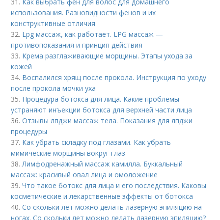
31.
Как выбрать фен для волос для домашнего
использования. Разновидности фенов и их
конструктивные отличия
32.
Lpg массаж, как работает. LPG массаж —
противопоказания и принцип действия
33.
Крема разглаживающие морщины. Этапы ухода за
кожей
34.
Воспалился хрящ после прокола. Инструкция по уходу
после прокола мочки уха
35.
Процедура ботокса для лица. Какие проблемы
устраняют инъекции ботокса для верхней части лица
36.
Отзывы лпджи массаж тела. Показания для лпджи
процедуры
37.
Как убрать складку под глазами. Как убрать
мимические морщины вокруг глаз
38.
Лимфодренажный массаж камилла. Буккальный
массаж: красивый овал лица и омоложение
39.
Что такое ботокс для лица и его последствия. Каковы
косметические и лекарственные эффекты от ботокса
40.
Со скольки лет можно делать лазерную эпиляцию на
ногах. Со скольки лет можно делать лазерную эпиляцию?