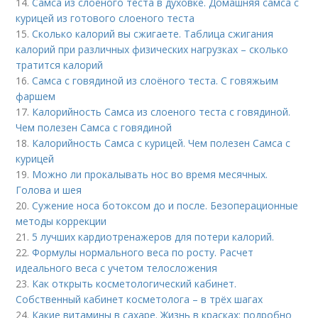
14.
Самса из слоеного теста в духовке. Домашняя самса с
курицей из готового слоеного теста
15.
Сколько калорий вы сжигаете. Таблица сжигания
калорий при различных физических нагрузках – сколько
тратится калорий
16.
Самса с говядиной из слоёного теста. С говяжьим
фаршем
17.
Калорийность Самса из слоеного теста с говядиной.
Чем полезен Самса с говядиной
18.
Калорийность Самса с курицей. Чем полезен Самса с
курицей
19.
Можно ли прокалывать нос во время месячных.
Голова и шея
20.
Сужение носа ботоксом до и после. Безоперационные
методы коррекции
21.
5 лучших кардиотренажеров для потери калорий.
22.
Формулы нормального веса по росту. Расчет
идеального веса с учетом телосложения
23.
Как открыть косметологический кабинет.
Собственный кабинет косметолога – в трёх шагах
24.
Какие витамины в сахаре. Жизнь в красках: подробно