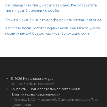
Как определить тип фигуры правильно. Как определить
тип фигуры: 2 основных способа
Тип, а фигуры. Типы женских фигур и как определить свой
Как спать после ботокса первые ночи. Памятка пациенту
после инъекций ботулотоксинов (ботокс/диспорт)
© 2026 Идеальная фигура
Всё чтобы быть красивой!
Контакты
Пользовательское соглашение
Политика конфидециальности
г. Москва, ЦАО, Мещанский, Пушкарев переулок 7, м.
Сухаревская