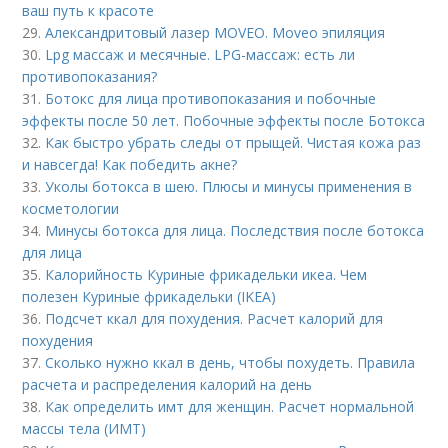
ваш путь к красоте
29.
Александритовый лазер MOVEO. Moveo эпиляция
30.
Lpg массаж и месячные. LPG-массаж: есть ли
противопоказания?
31.
Ботокс для лица противопоказания и побочные
эффекты после 50 лет. Побочные эффекты после Ботокса
32.
Как быстро убрать следы от прыщей. Чистая кожа раз
и навсегда! Как победить акне?
33.
Уколы ботокса в шею. Плюсы и минусы применения в
косметологии
34.
Минусы ботокса для лица. Последствия после ботокса
для лица
35.
Калорийность Куриные фрикадельки икеа. Чем
полезен Куриные фрикадельки (IKEA)
36.
Подсчет ккал для похудения. Расчет калорий для
похудения
37.
Сколько нужно ккал в день, чтобы похудеть. Правила
расчета и распределения калорий на день
38.
Как определить имт для женщин. Расчет нормальной
массы тела (ИМТ)