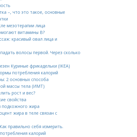
ность
тка –, что это такое, основные
атки
сле мезотерапии лица
омогают витамины B?
саж: красивый овал лица и
ыпадать волосы первой. Через сколько
езен Куриные фрикадельки (IKEA)
нормы потребления калорий
ры: 2 основных способа
ной массы тела (ИМТ)
лить рост и вес?
кие свойства
и подкожного жира
оцент жира в теле связан с
Как правильно себя измерить.
 потребления калорий