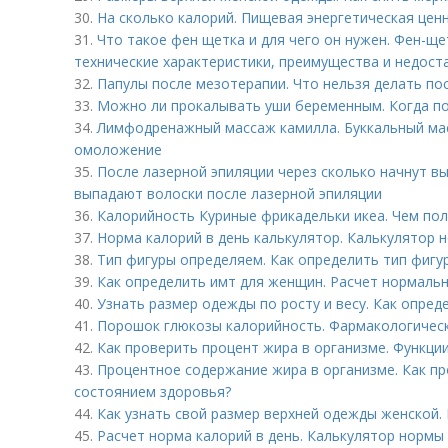
30.
На сколько калорий. Пищевая энергетическая цен
31.
Что такое фен щетка и для чего он нужен. Фен-ще
технические характеристики, преимущества и недост
32.
Папулы после мезотерапии. Что нельзя делать по
33.
Можно ли прокалывать уши беременным. Когда п
34.
Лимфодренажный массаж камилла. Буккальный мас
омоложение
35.
После лазерной эпиляции через сколько начнут в
выпадают волоски после лазерной эпиляции
36.
Калорийность Куриные фрикадельки икеа. Чем пол
37.
Норма калорий в день калькулятор. Калькулятор 
38.
Тип фигуры определяем. Как определить тип фигу
39.
Как определить имт для женщин. Расчет нормаль
40.
Узнать размер одежды по росту и весу. Как опреде
41.
Порошок глюкозы калорийность. Фармакологичес
42.
Как проверить процент жира в организме. Функци
43.
Процентное содержание жира в организме. Как пр
состоянием здоровья?
44.
Как узнать свой размер верхней одежды женской. 
45.
Расчет норма калорий в день. Калькулятор нормы