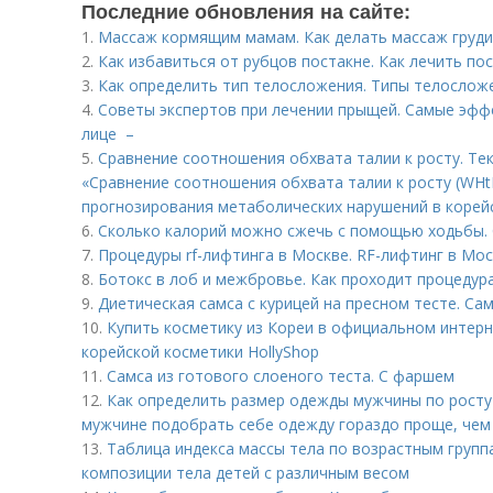
Последние обновления на сайте:
1.
Массаж кормящим мамам. Как делать массаж груди
2.
Как избавиться от рубцов постакне. Как лечить по
3.
Как определить тип телосложения. Типы телослож
4.
Советы экспертов при лечении прыщей. Самые эфф
лице –
5.
Сравнение соотношения обхвата талии к росту. Те
«Сравнение соотношения обхвата талии к росту (WHtR
прогнозирования метаболических нарушений в корей
6.
Сколько калорий можно сжечь с помощью ходьбы. 
7.
Процедуры rf-лифтинга в Москве. RF-лифтинг в Мо
8.
Ботокс в лоб и межбровье. Как проходит процедур
9.
Диетическая самса с курицей на пресном тесте. Сам
10.
Купить косметику из Кореи в официальном интерн
корейской косметики HollyShop
11.
Самса из готового слоеного теста. С фаршем
12.
Как определить размер одежды мужчины по росту 
мужчине подобрать себе одежду гораздо проще, чем
13.
Таблица индекса массы тела по возрастным груп
композиции тела детей с различным весом