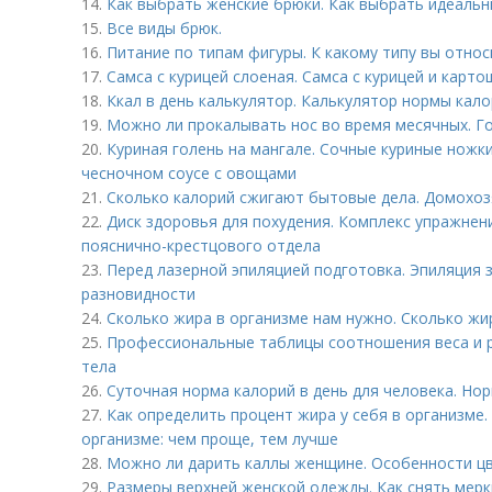
14.
Как выбрать женские брюки. Как выбрать идеальн
15.
Все виды брюк.
16.
Питание по типам фигуры. К какому типу вы относ
17.
Самса с курицей слоеная. Самса с курицей и карто
18.
Ккал в день калькулятор. Калькулятор нормы кал
19.
Можно ли прокалывать нос во время месячных. Г
20.
Куриная голень на мангале. Сочные куриные ножки
чесночном соусе с овощами
21.
Сколько калорий сжигают бытовые дела. Домохозя
22.
Диск здоровья для похудения. Комплекс упражнен
пояснично-крестцового отдела
23.
Перед лазерной эпиляцией подготовка. Эпиляция 
разновидности
24.
Сколько жира в организме нам нужно. Сколько жир
25.
Профессиональные таблицы соотношения веса и ро
тела
26.
Суточная норма калорий в день для человека. Нор
27.
Как определить процент жира у себя в организме.
организме: чем проще, тем лучше
28.
Можно ли дарить каллы женщине. Особенности цв
29.
Размеры верхней женской одежды. Как снять мерк