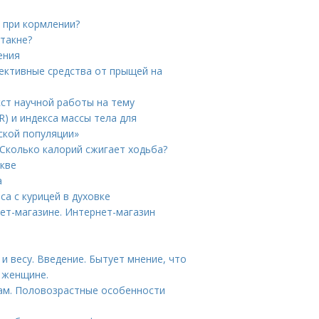
 при кормлении?
стакне?
ения
ективные средства от прыщей на
кст научной работы на тему
) и индекса массы тела для
ской популяции»
Сколько калорий сжигает ходьба?
скве
а
са с курицей в духовке
ет-магазине. Интернет-магазин
и весу. Введение. Бытует мнение, что
 женщине.
пам. Половозрастные особенности