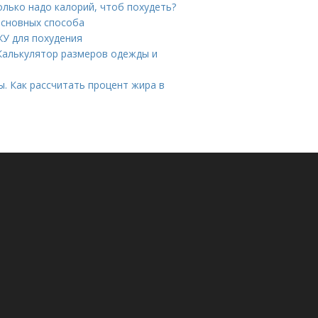
олько надо калорий, чтоб похудеть?
 основных способа
ЖУ для похудения
 Калькулятор размеров одежды и
. Как рассчитать процент жира в