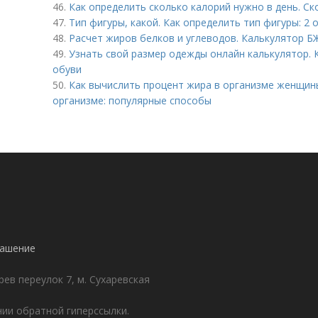
46.
Как определить сколько калорий нужно в день. Ск
47.
Тип фигуры, какой. Как определить тип фигуры: 2
48.
Расчет жиров белков и углеводов. Калькулятор Б
49.
Узнать свой размер одежды онлайн калькулятор.
обуви
50.
Как вычислить процент жира в организме женщины
организме: популярные способы
лашение
ев переулок 7, м. Сухаревская
ии обратной гиперссылки.