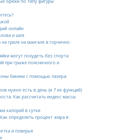
ые брюки по типу фигуры
итесь?
шкой
орий онлайн
олова и шея
 на гриле на мангале в горчично-
йки могут похудеть без спорта
ий при грыже поясничного и
зоны бикини с помощью лазера:
ов нужно есть в день (и 7 их функций)
ста. Как рассчитать индекс массы
ма калорий в сутки
 Как определить процент жира в
етка и поверья
и