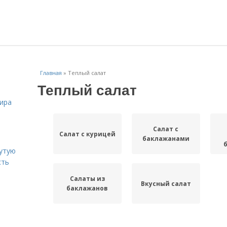
Главная
»
Теплый салат
Теплый салат
жира
Салат с
Салат с курицей
баклажанами
рутую
сть
Салаты из
Вкусный салат
баклажанов