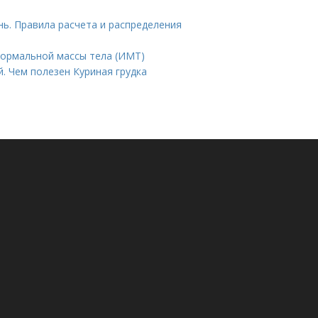
ень. Правила расчета и распределения
нормальной массы тела (ИМТ)
. Чем полезен Куриная грудка