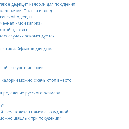
 такое дефицит калорий для похудения
 калориями. Польза и вред
 женской одежды
еченная «Мой каприз»
жской одежды.
ких случаях рекомендуется
лезных лайфхаков для дома
шой экскурс в историю
о калорий можно сжечь стоя вместо
Определение русского размера
о?
й. Чем полезен Самса с говядиной
 можно шашлык при похудении?
ы