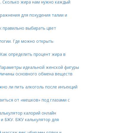
. Сколько жира нам нужно каждый
пражнения для похудения талии и
ак правильно выбирать цвет
логии. Где можно открыть
 Как определить процент жира в
. Параметры идеальной женской фигуры
еличины основного обмена веществ
жно ли пить алкоголь после инъекций
авиться от «мешков» под глазами с
Калькулятор калорий онлайн
и БЖУ. БЖУ калькулятор для
 массаж век: убираем отёки и