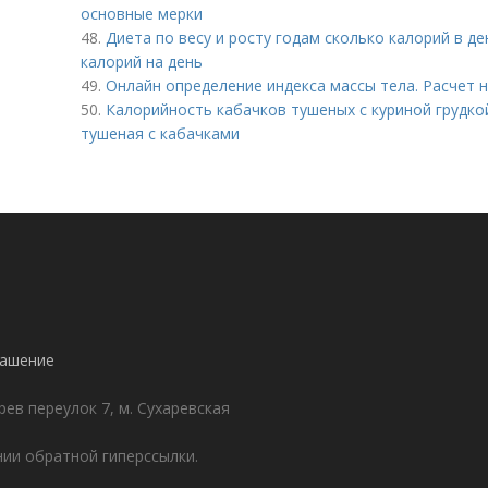
основные мерки
48.
Диета по весу и росту годам сколько калорий в д
калорий на день
49.
Онлайн определение индекса массы тела. Расчет 
50.
Калорийность кабачков тушеных с куриной грудкой
тушеная с кабачками
лашение
ев переулок 7, м. Сухаревская
ии обратной гиперссылки.