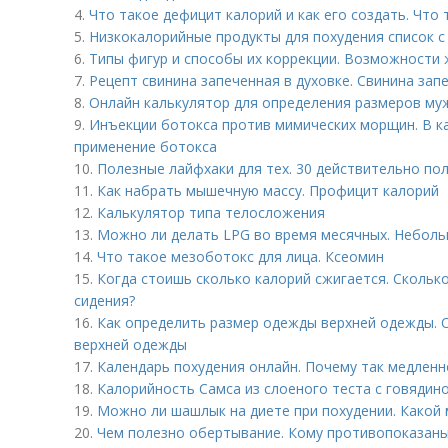
4.
Что такое дефицит калорий и как его создать. Что
5.
Низкокалорийные продукты для похудения список с
6.
Типы фигур и способы их коррекции. Возможности
7.
Рецепт свинина запеченная в духовке. Свинина зап
8.
Онлайн калькулятор для определения размеров му
9.
Инъекции ботокса против мимических морщин. В ка
применение ботокса
10.
Полезные лайфхаки для тех. 30 действительно по
11.
Как набрать мышечную массу. Профицит калорий
12.
Калькулятор типа телосложения
13.
Можно ли делать LPG во время месячных. Неболь
14.
Что такое мезоботокс для лица. Ксеомин
15.
Когда стоишь сколько калорий сжигается. Скольк
сидения?
16.
Как определить размер одежды верхней одежды. 
верхней одежды
17.
Календарь похудения онлайн. Почему так медленн
18.
Калорийность Самса из слоеного теста с говядино
19.
Можно ли шашлык на диете при похудении. Какой
20.
Чем полезно обертывание. Кому противопоказан