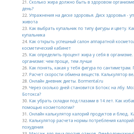
21.
Сколько жира должно быть в здоровом организме
день?
22.
Упражнения на диске здоровья. Диск здоровья - у
живота
23.
Как выбрать купальник по типу фигуры и цвету. К
купальника
24.
Как открыть успешный салон аппаратной космето
косметический кабинет
25.
Как определить процент жира у себя в организме.
организме: чем проще, тем лучше
26.
Как понять, какая у тебя фигура по сантиметрам
27.
Расчет скорости обмена веществ. Калькулятор в
28.
Онлайн дневник диеты. Bormental.ru
29.
Через сколько дней становится Ботокс на лбу. Мо
Ботокса?
30.
Как убрать складки под глазами в 14 лет. Как изб
помощью косметологии?
31.
Онлайн калькулятор калорий продуктов и блюд.. 
32.
Калькулятор расчета нормы потребления калорий 
похудения
33.
Массаж для лица против отеков. Лимфодренажный