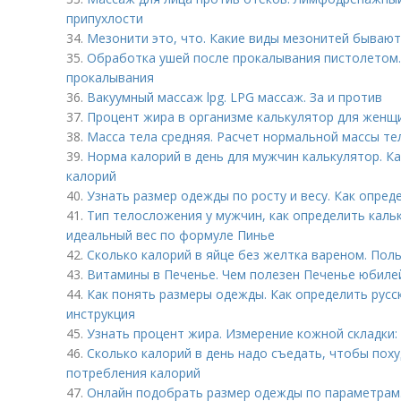
припухлости
34.
Мезонити это, что. Какие виды мезонитей бывают
35.
Обработка ушей после прокалывания пистолетом.
прокалывания
36.
Вакуумный массаж lpg. LPG массаж. За и против
37.
Процент жира в организме калькулятор для женщи
38.
Масса тела средняя. Расчет нормальной массы те
39.
Норма калорий в день для мужчин калькулятор. 
калорий
40.
Узнать размер одежды по росту и весу. Как опреде
41.
Тип телосложения у мужчин, как определить каль
идеальный вес по формуле Пинье
42.
Сколько калорий в яйце без желтка вареном. Поль
43.
Витамины в Печенье. Чем полезен Печенье юбиле
44.
Как понять размеры одежды. Как определить русс
инструкция
45.
Узнать процент жира. Измерение кожной складки:
46.
Сколько калорий в день надо съедать, чтобы пох
потребления калорий
47.
Онлайн подобрать размер одежды по параметрам