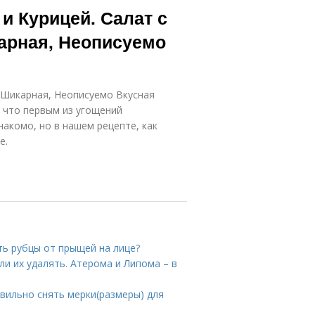
и Курицей. Салат с
арная, Неописуемо
 Шикарная, Неописуемо Вкусная
, что первым из угощений
акомо, но в нашем рецепте, как
е.
ть рубцы от прыщей на лице?
и их удалять. Атерома и Липома – в
авильно снять мерки(размеры) для