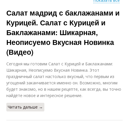
Показать все
Салат мадрид с баклажанами и
Салат из жареных
Баклажаны с
баклажанов
помидорами
Курицей. Салат с Курицей и
Баклажанами: Шикарная,
Неописуемо Вкусная Новинка
Салаты из
Закуски из
баклажанов
баклажанов
(Видео)
Сегодня мы готовим Салат с Курицей и Баклажанами:
Шикарная, Неописуемо Вкусная Новинка. Этот
Вкусный салат
праздничный салат настолько вкусный, что первым из
угощений заканчивается именно он. Возможно, многим
будет знакомо, но в нашем рецепте, как всегда, вы точно
найдёте новое и интересное решение.
Читать дальше →