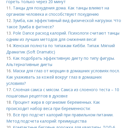
гореть только через 20 минут
11.
Танцы для похудения дома. Как танцы влияют на
организм человека и способствуют похудению
12.
Зумба, как эффективный вид физической нагрузки. Что
такое Зумба в фитнесе?
13.
Pole Dance расход калорий. Психологи считают танцы
одним из лучших методов для снижения веса!
14.
Женская полнота по типажам Кибби. Типаж Мягкий
Драматик (Soft Dramatic)
15.
Как подобрать эффективную диету по типу фигуры.
Альтернативные диеты
16.
Маски для глаз от морщин в домашних условиях посл.
Как ухаживать за кожей вокруг глаз в домашних
условиях?
17.
Слоёная самса с мясом. Самса из слоеного теста – 10
пошаговых рецептов в духовке
18.
Процент жира в организме беременных. Как
происходит набор веса при беременности:
19.
Все про подсчет калорий при правильном питании.
Метод подсчета калорий: преимущества
20.
Компактные беговые дорожки для квартиры. ТОП-6