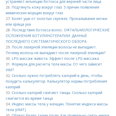
устраняют инъекции ботокса для верхней части лица
26.
Подтянуть кожу вокруг глаз. 5 причин появления
мимических морщин вокруг глаз
27.
Болят уши от золотых сережек. Прокалывание мочки
или хряща уха
28.
Последствия ботокса волос. ОФТАЛЬМОЛОГИЧЕСКИЕ
ОСЛОЖНЕНИЯ БОТУЛИНОТЕРАПИИ: ДАННЫЕ
ПОСЛЕДНЕГО СИСТЕМАТИЧЕСКОГО ОБЗОРА
29.
После лазерной эпиляции волосы не выпадают.
Почему волосы не выпадают после лазерной эпиляции?
30.
LPG массаж живота. Эффект после LPG массажа
31.
Формула для расчета тела массы. От чего зависит
ИМТ
32.
Сколько нужно потреблять калорий в день, чтобы
похудеть калькулятор. Калькулятор нормы потребления
калорий
33.
Сколько калорий сжигают танцы. Сколько калорий
сжигается во время танца
34.
Индекс массы тела у женщин. Понятие индекса массы
тела (ИМТ)
35.
Обхват бедер талии груди. Как правильно снять мерки