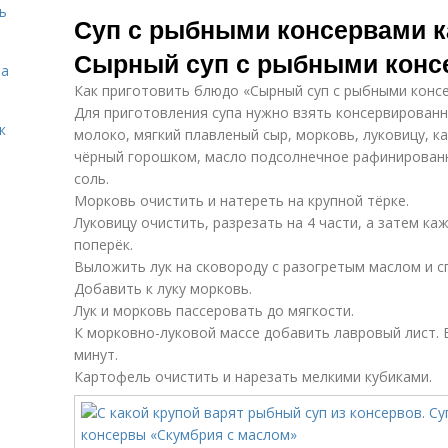
ь
Фасолевый суп
Белый суп
Суп с рыбными консервами к
Сырный суп с рыбными конс
та
Как приготовить блюдо «Сырный суп с рыбными конс
Для приготовления супа нужно взять консервированну
к
молоко, мягкий плавленый сыр, морковь, луковицу, к
чёрный горошком, масло подсолнечное рафинированн
соль.
Морковь очистить и натереть на крупной тёрке.
Луковицу очистить, разрезать на 4 части, а затем к
поперёк.
Выложить лук на сковороду с разогретым маслом и с
Добавить к луку морковь.
Лук и морковь пассеровать до мягкости.
К морковно-луковой массе добавить лавровый лист. В
минут.
Картофель очистить и нарезать мелкими кубиками.