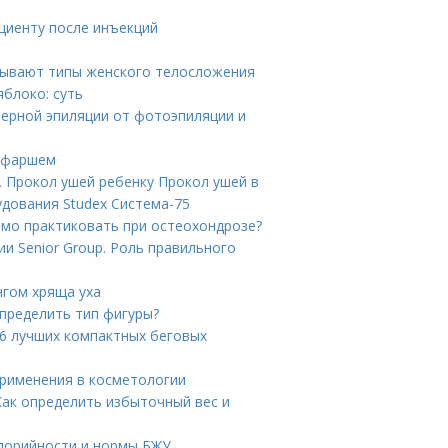
ациенту после инъекций
 бывают типы женского телосложения
яблоко: суть
зерной эпиляции от фотоэпиляции и
м фаршем
 Прокол ушей ребенку Прокол ушей в
удования Studex Система-75
имо практиковать при остеохондрозе?
и Senior Group. Роль правильного
нгом хряща уха
определить тип фигуры?
6 лучших компактных беговых
рименения в косметологии
Как определить избыточный вес и
алорийности и нормы БЖУ