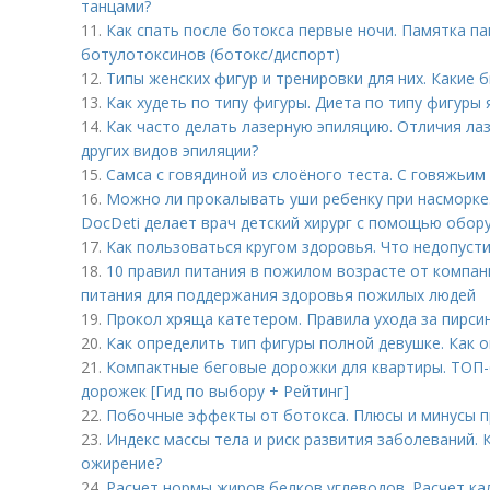
танцами?
11.
Как спать после ботокса первые ночи. Памятка п
ботулотоксинов (ботокс/диспорт)
12.
Типы женских фигур и тренировки для них. Какие
13.
Как худеть по типу фигуры. Диета по типу фигуры 
14.
Как часто делать лазерную эпиляцию. Отличия ла
других видов эпиляции?
15.
Самса с говядиной из слоёного теста. С говяжьи
16.
Можно ли прокалывать уши ребенку при насморке.
DocDeti делает врач детский хирург с помощью обор
17.
Как пользоваться кругом здоровья. Что недопуст
18.
10 правил питания в пожилом возрасте от компани
питания для поддержания здоровья пожилых людей
19.
Прокол хряща катетером. Правила ухода за пирси
20.
Как определить тип фигуры полной девушке. Как 
21.
Компактные беговые дорожки для квартиры. ТОП-
дорожек [Гид по выбору + Рейтинг]
22.
Побочные эффекты от ботокса. Плюсы и минусы п
23.
Индекс массы тела и риск развития заболеваний. 
ожирение?
24.
Расчет нормы жиров белков углеводов. Расчет к