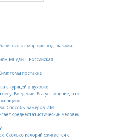
збавиться от морщин под глазами:
иям МГУДиТ. Российская
 Симптомы постакне
са с курицей в духовке
весу. Введение. Бытует мнение, что
 женщине.
тва. Способы замеров ИМТ
игает среднестатистический человек
?
х. Сколько калорий сжигается с