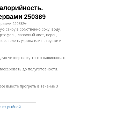
алорийность.
ервами 250389
ервами 250389»
ю сайру в собственно соку, воду,
артофель, лавровый лист, перец
ое, зелень укропа или петрушки и
аждую четвертинку тонко нашинковать
пассеровать до полуготовности.
сё вместе прогреть в течение 3