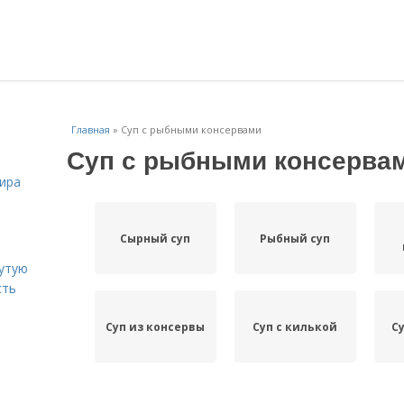
Главная
»
Суп с рыбными консервами
Суп с рыбными консерва
жира
Сырный суп
Рыбный суп
рутую
сть
Суп из консервы
Суп с килькой
С