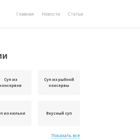
Главная
Новости
Статьи
ми
Суп из
Суп из рыбной
консервов
консервы
уп из кильки
Вкусный суп
Показать все