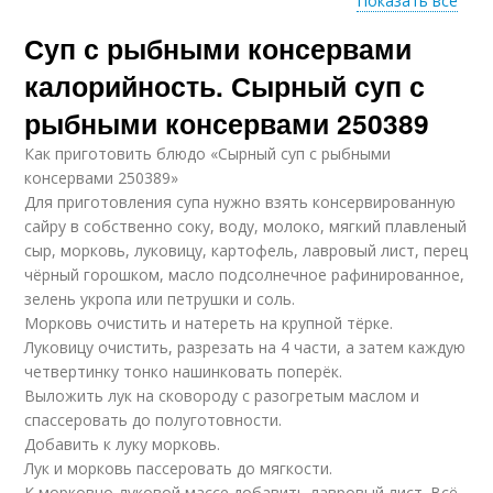
Показать все
Суп с рыбными консервами
Суп из рыбной
Суп с килькой
консервы
калорийность. Сырный суп с
рыбными консервами 250389
Как приготовить блюдо «Сырный суп с рыбными
Суп из кильки
Вкусный суп
консервами 250389»
Для приготовления супа нужно взять консервированную
сайру в собственно соку, воду, молоко, мягкий плавленый
сыр, морковь, луковицу, картофель, лавровый лист, перец
чёрный горошком, масло подсолнечное рафинированное,
Фасолевый суп
Белый суп
зелень укропа или петрушки и соль.
Морковь очистить и натереть на крупной тёрке.
Луковицу очистить, разрезать на 4 части, а затем каждую
четвертинку тонко нашинковать поперёк.
Выложить лук на сковороду с разогретым маслом и
спассеровать до полуготовности.
Добавить к луку морковь.
Лук и морковь пассеровать до мягкости.
К морковно-луковой массе добавить лавровый лист. Всё