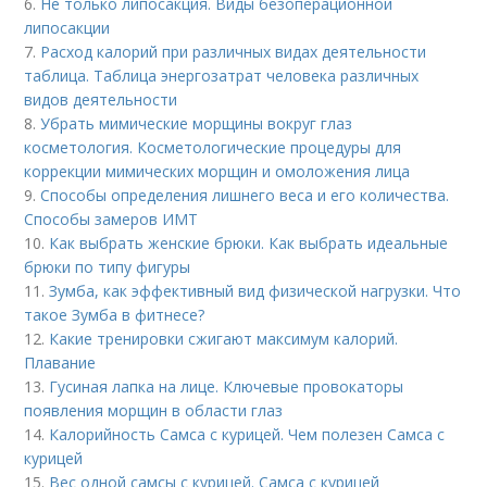
6.
Не только липосакция. Виды безоперационной
липосакции
7.
Расход калорий при различных видах деятельности
таблица. Таблица энергозатрат человека различных
видов деятельности
8.
Убрать мимические морщины вокруг глаз
косметология. Косметологические процедуры для
коррекции мимических морщин и омоложения лица
9.
Способы определения лишнего веса и его количества.
Способы замеров ИМТ
10.
Как выбрать женские брюки. Как выбрать идеальные
брюки по типу фигуры
11.
Зумба, как эффективный вид физической нагрузки. Что
такое Зумба в фитнесе?
12.
Какие тренировки сжигают максимум калорий.
Плавание
13.
Гусиная лапка на лице. Ключевые провокаторы
появления морщин в области глаз
14.
Калорийность Самса с курицей. Чем полезен Самса с
курицей
15.
Вес одной самсы с курицей. Самса с курицей