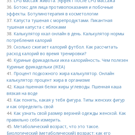
35.
LPG массаж живота. Эффект после LPG массажа
36.
Ботокс для лица противопоказания и побочные
эффекты. Ботулинотерапия в косметологии
37.
Капуста тушеная с морепродуктами. Пикантная
тушеная капуста с яблоками
38.
Калькулятор ккал онлайн в день. Калькулятор нормы
потребления калорий
39.
Сколько сжигает калорий футбол. Как рассчитать
расход калорий во время тренировки?
40.
Куриные фрикадельки икеа калорийность. Чем полезен
Куриные фрикадельки (IKEA)
41.
Процент подкожного жира калькулятор. Онлайн
калькулятор: процент жира в организме
42.
Каша пшенная белки жиры углеводы. Пшенная каша
вязкая на воде
43.
Как понять, какая у тебя фигура. Типы женских фигур
и как определить свой
44.
Как узнать свой размер верхней одежды женской. Как
правильно себя измерить.
45.
Метаболический возраст, что это такое.
Биологический (метаболический) возраст: как его